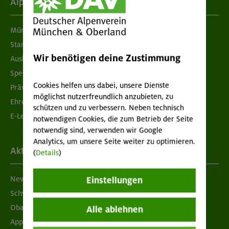
Alpenverein
München & Oberland
Standorte
Wir benötigen deine Zustimmung
Ausbildung & Jobs
Spenden
Cookies helfen uns dabei, unsere Dienste
Prävention sexualisierter Gewalt
möglichst nutzerfreundlich anzubieten, zu
Ehrenamtsbörse
schützen und zu verbessern. Neben technisch
E-Learning
notwendigen Cookies, die zum Betrieb der Seite
notwendig sind, verwenden wir Google
Analytics, um unsere Seite weiter zu optimieren.
Aktuelles
(
Details
)
Newsletter
Einstellungen
Schwarzes Brett
Obacht geben!
Alle ablehnen
App "Mein DAV+"