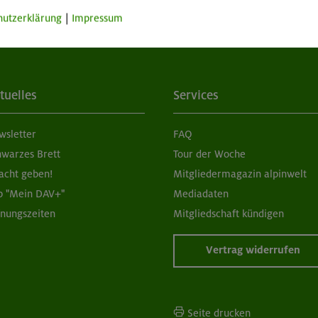
hutzerklärung
|
Impressum
tuelles
Services
wsletter
FAQ
hwarzes Brett
Tour der Woche
acht geben!
Mitgliedermagazin alpinwelt
p "Mein DAV+"
Mediadaten
fnungszeiten
Mitgliedschaft kündigen
Vertrag widerrufen
Seite drucken