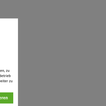
ten, zu
Betrieb
eiter zu
eren