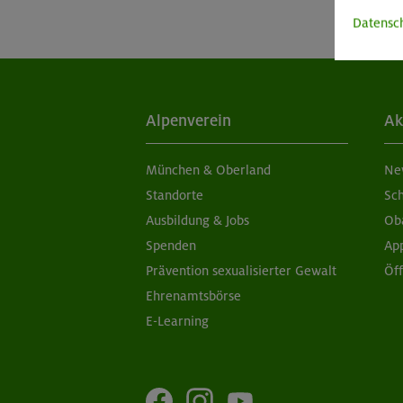
Datensc
Alpenverein
Ak
München & Oberland
Ne
Standorte
Sc
Ausbildung & Jobs
Ob
Spenden
Ap
Prävention sexualisierter Gewalt
Öf
Ehrenamtsbörse
E-Learning