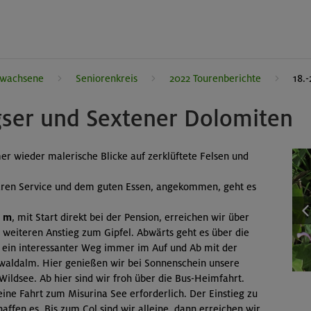
rwachsene
Seniorenkreis
2022 Tourenberichte
18.
gser und Sextener Dolomiten
r wieder malerische Blicke auf zerklüftete Felsen und
ären Service und dem guten Essen, angekommen, geht es
0 m
, mit Start direkt bei der Pension, erreichen wir über
weiteren Anstieg zum Gipfel. Abwärts geht es über die
ein interessanter Weg immer im Auf und Ab mit der
waldalm. Hier genießen wir bei Sonnenschein unsere
ildsee. Ab hier sind wir froh über die Bus-Heimfahrt.
t eine Fahrt zum Misurina See erforderlich. Der Einstieg zu
chaffen es. Bis zum Col sind wir alleine, dann erreichen wir