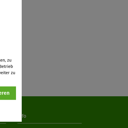
ten, zu
Betrieb
eiter zu
eren
Info