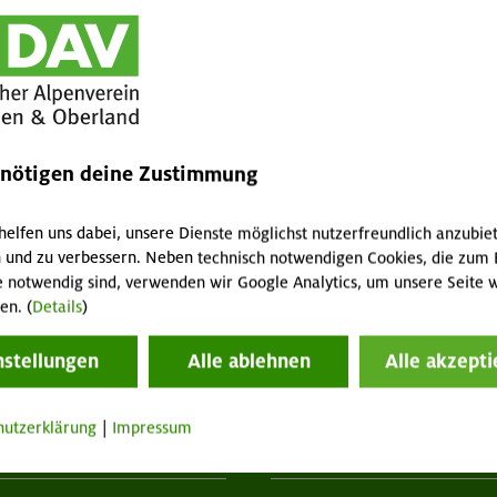
 rechts, und besteht im oberen Teil aus einem erodierten
 Nachdem wir den Rand des felsigen Kars erreicht haben,
nen Wenigberghütte beginnt der Wald. Endlich Schatten!
ließt sich der Kreis. Wir sind wieder an der
ergattern noch ausreichend Getränke, und erholen uns vor
at uns voll gefordert und mein Respekt gilt den
enötigen deine Zustimmung
ich auch Freude gemacht hat, gemeistert haben.
helfen uns dabei, unsere Dienste möglichst nutzerfreundlich anzubie
 und zu verbessern. Neben technisch notwendigen Cookies, die zum 
e notwendig sind, verwenden wir Google Analytics, um unsere Seite w
en. (
Details
)
nstellungen
Alle ablehnen
Alle akzepti
hutzerklärung
|
Impressum
tuelles
Services