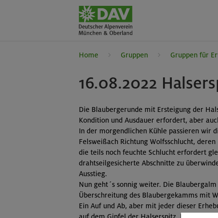
Home
Gruppen
Gruppen für E
16.08.2022 Halsers
Die Blaubergerunde mit Ersteigung der Halse
Kondition und Ausdauer erfordert, aber auch 
In der morgendlichen Kühle passieren wir d
Felsweißach Richtung Wolfsschlucht, deren 
die teils noch feuchte Schlucht erfordert glei
drahtseilgesicherte Abschnitte zu überwind
Ausstieg.
Nun geht´s sonnig weiter. Die Blaubergalm 
Überschreitung des Blaubergekamms mit Wic
Ein Auf und Ab, aber mit jeder dieser Erhe
auf dem Gipfel der Halserspitz. Die Hitze h