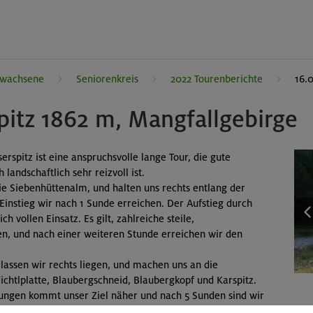
rwachsene
Seniorenkreis
2022 Tourenberichte
16.
pitz 1862 m, Mangfallgebirge
rspitz ist eine anspruchsvolle lange Tour, die gute
landschaftlich sehr reizvoll ist.
ie Siebenhüttenalm, und halten uns rechts entlang der
Einstieg wir nach 1 Sunde erreichen. Der Aufstieg durch
ch vollen Einsatz. Es gilt, zahlreiche steile,
en, und nach einer weiteren Stunde erreichen wir den
lassen wir rechts liegen, und machen uns an die
htlplatte, Blaubergschneid, Blaubergkopf und Karspitz.
bungen kommt unser Ziel näher und nach 5 Sunden sind wir
at uns ganz schön geschafft, und so genießen wir die