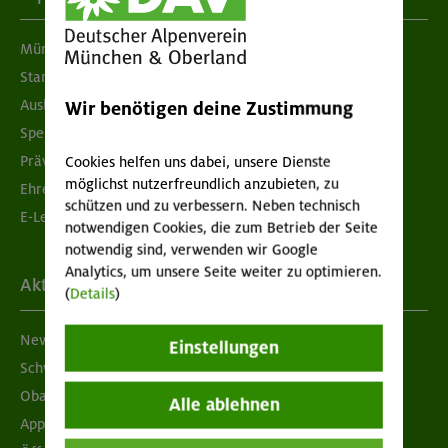
München & Oberland
Standorte
Ausbildung & Jobs
Wir benötigen deine Zustimmung
Spenden
Prävention sexualisierter Gewalt
Cookies helfen uns dabei, unsere Dienste
möglichst nutzerfreundlich anzubieten, zu
Ehrenamtsbörse
schützen und zu verbessern. Neben technisch
E-Learning
notwendigen Cookies, die zum Betrieb der Seite
notwendig sind, verwenden wir Google
Analytics, um unsere Seite weiter zu optimieren.
Aktuelles
(
Details
)
Newsletter
Einstellungen
Schwarzes Brett
Obacht geben!
Alle ablehnen
App "Mein DAV+"