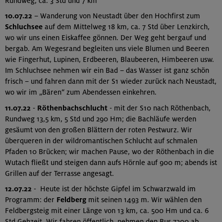
Rundweg, ca. 3 Std und 7 km
10.07.22
– Wanderung von Neustadt über den Hochfirst zum
Schluchsee
auf dem Mittelweg 18 km, ca. 7 Std über Lenzkirch,
wo wir uns einen Eiskaffee gönnen. Der Weg geht bergauf und
bergab. Am Wegesrand begleiten uns viele Blumen und Beeren
wie Fingerhut, Lupinen, Erdbeeren, Blaubeeren, Himbeeren usw.
Im Schluchsee nehmen wir ein Bad – das Wasser ist ganz schön
frisch – und fahren dann mit der S1 wieder zurück nach Neustadt,
wo wir im „Bären“ zum Abendessen einkehren.
11.07.22
-
Röthenbachschlucht
- mit der S10 nach Röthenbach,
Rundweg 13,5 km, 5 Std und 290 Hm; die Bachläufe werden
gesäumt von den großen Blättern der roten Pestwurz. Wir
überqueren in der wildromantischen Schlucht auf schmalen
Pfaden 10 Brücken; wir machen Pause, wo der Röthenbach in die
Wutach fließt und steigen dann aufs Hörnle auf 900 m; abends ist
Grillen auf der Terrasse angesagt.
12.07.22
- Heute ist der höchste Gipfel im Schwarzwald im
Programm: der
Feldberg
mit seinen 1493 m. Wir wählen den
Feldbergsteig mit einer Länge von 13 km, ca. 500 Hm und ca. 6
Std Gehzeit. Wir fahren öffentlich, nehmen den Bus 7300 ab