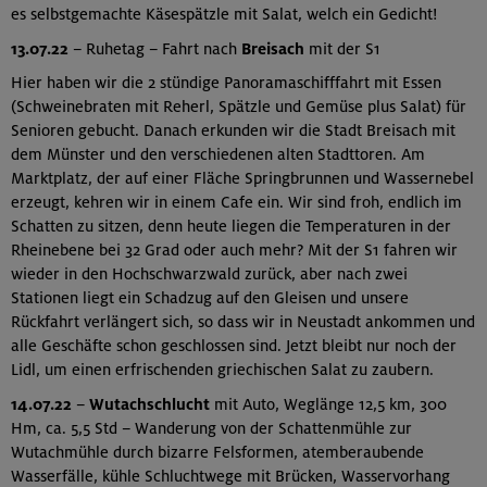
es selbstgemachte Käsespätzle mit Salat, welch ein Gedicht!
13.07.22
– Ruhetag – Fahrt nach
Breisach
mit der S1
Hier haben wir die 2 stündige Panoramaschifffahrt mit Essen
(Schweinebraten mit Reherl, Spätzle und Gemüse plus Salat) für
Senioren gebucht. Danach erkunden wir die Stadt Breisach mit
dem Münster und den verschiedenen alten Stadttoren. Am
Marktplatz, der auf einer Fläche Springbrunnen und Wassernebel
erzeugt, kehren wir in einem Cafe ein. Wir sind froh, endlich im
Schatten zu sitzen, denn heute liegen die Temperaturen in der
Rheinebene bei 32 Grad oder auch mehr? Mit der S1 fahren wir
wieder in den Hochschwarzwald zurück, aber nach zwei
Stationen liegt ein Schadzug auf den Gleisen und unsere
Rückfahrt verlängert sich, so dass wir in Neustadt ankommen und
alle Geschäfte schon geschlossen sind. Jetzt bleibt nur noch der
Lidl, um einen erfrischenden griechischen Salat zu zaubern.
14.07.22
–
Wutachschlucht
mit Auto, Weglänge 12,5 km, 300
Hm, ca. 5,5 Std – Wanderung von der Schattenmühle zur
Wutachmühle durch bizarre Felsformen, atemberaubende
Wasserfälle, kühle Schluchtwege mit Brücken, Wasservorhang