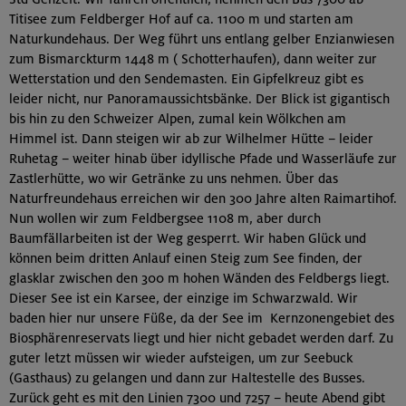
Titisee zum Feldberger Hof auf ca. 1100 m und starten am
Naturkundehaus. Der Weg führt uns entlang gelber Enzianwiesen
zum Bismarckturm 1448 m ( Schotterhaufen), dann weiter zur
Wetterstation und den Sendemasten. Ein Gipfelkreuz gibt es
leider nicht, nur Panoramaussichtsbänke. Der Blick ist gigantisch
bis hin zu den Schweizer Alpen, zumal kein Wölkchen am
Himmel ist. Dann steigen wir ab zur Wilhelmer Hütte – leider
Ruhetag – weiter hinab über idyllische Pfade und Wasserläufe zur
Zastlerhütte, wo wir Getränke zu uns nehmen. Über das
Naturfreundehaus erreichen wir den 300 Jahre alten Raimartihof.
Nun wollen wir zum Feldbergsee 1108 m, aber durch
Baumfällarbeiten ist der Weg gesperrt. Wir haben Glück und
können beim dritten Anlauf einen Steig zum See finden, der
glasklar zwischen den 300 m hohen Wänden des Feldbergs liegt.
Dieser See ist ein Karsee, der einzige im Schwarzwald. Wir
baden hier nur unsere Füße, da der See im Kernzonengebiet des
Biosphärenreservats liegt und hier nicht gebadet werden darf. Zu
guter letzt müssen wir wieder aufsteigen, um zur Seebuck
(Gasthaus) zu gelangen und dann zur Haltestelle des Busses.
Zurück geht es mit den Linien 7300 und 7257 – heute Abend gibt