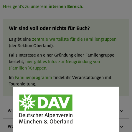
Hier geht's zu unserem
internen Bereich.
Wir sind voll oder nichts für Euch?
Es gibt eine
zentrale Warteliste für die Familiengruppen
(der Sektion Oberland).
Falls Interesse an einer Gründung einer Famliengruppe
besteht,
hier gibt es Infos zur Neugründung von
(Familien-)Gruppen
.
Im
Familienprogramm
findet ihr Veranstaltungen mit
Tourenleitung.
Willkommen bei uns!
Programm