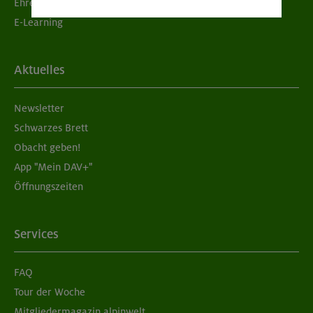
Ehrenamtsbörse
E-Learning
Aktuelles
Newsletter
Schwarzes Brett
Obacht geben!
App "Mein DAV+"
Öffnungszeiten
Services
FAQ
Tour der Woche
Mitgliedermagazin alpinwelt