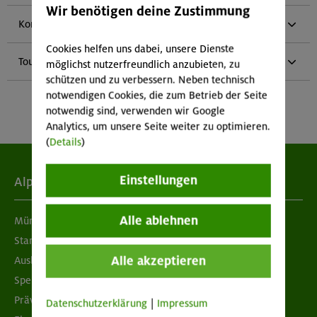
Wir benötigen deine Zustimmung
Konzept | Organisation
Cookies helfen uns dabei, unsere Dienste
Touren | Bilder
möglichst nutzerfreundlich anzubieten, zu
schützen und zu verbessern. Neben technisch
notwendigen Cookies, die zum Betrieb der Seite
notwendig sind, verwenden wir Google
Analytics, um unsere Seite weiter zu optimieren.
(
Details
)
Einstellungen
Alpenverein
Alle ablehnen
München & Oberland
Standorte
Alle akzeptieren
Ausbildung & Jobs
Spenden
Prävention sexualisierter Gewalt
Datenschutzerklärung
|
Impressum