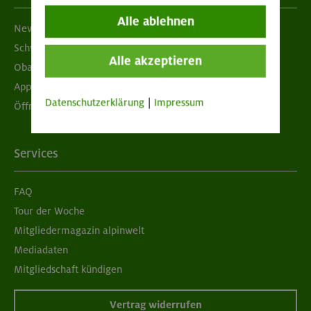
Alle ablehnen
Newsletter
Schwarzes Brett
Alle akzeptieren
Obacht geben!
App "Mein DAV+"
Datenschutzerklärung
|
Impressum
Öffnungszeiten
Services
FAQ
Tour der Woche
Mitgliedermagazin alpinwelt
Mediadaten
Mitgliedschaft kündigen
Vertrag widerrufen