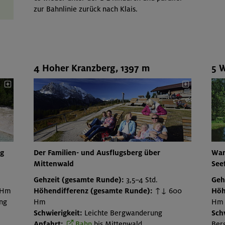
zur Bahnlinie zurück nach Klais.
4 Hoher Kranzberg, 1397 m
5 W
ng
Der Familien- und Ausflugsberg über
Wan
Mittenwald
See
Gehzeit (gesamte Runde):
3,5–4 Std.
Geh
 Hm
Höhendifferenz (gesamte Runde):
↑↓ 600
Höh
ng
Hm
Hm
Schwierigkeit:
Leichte Bergwanderung
Sch
Anfahrt:
Bahn
bis Mittenwald
Ber