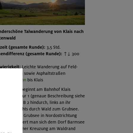
derschöne Talwanderung von Klais nach
tenwald
zeit (gesamte Runde):
3,5 Std.
endifferenz (gesamte Runde):
↑↓ 300
wierigkeit:
Leichte Wanderung auf Feld-
 Waldwegen sowie Asphaltstraßen
ahrt:
Bahn
bis Klais
g:
Die Tour beginnt am Bahnhof Klais
chst wie Tour 1 (genaue Beschreibung siehe
): unter der B 2 hindurch, links an ihr
lang und rechts durch Wald zum Grubsee.
n man vom Grubsee in Nordostrichtung
tergeht, nähert man sich dem Dorf Barmsee
 biegt bei einer Kreuzung am Waldrand