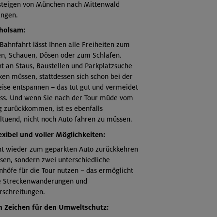
teigen von München nach Mittenwald
angen.
rholsam:
Bahnfahrt lässt Ihnen alle Freiheiten zum
en, Schauen, Dösen oder zum Schlafen.
t an Staus, Baustellen und Parkplatzsuche
en müssen, stattdessen sich schon bei der
ise entspannen – das tut gut und vermeidet
ess. Und wenn Sie nach der Tour müde vom
 zurückkommen, ist es ebenfalls
tuend, nicht noch Auto fahren zu müssen.
exibel und voller Möglichkeiten:
ht wieder zum geparkten Auto zurückkehren
sen, sondern zwei unterschiedliche
höfe für die Tour nutzen – das ermöglicht
le Streckenwanderungen und
rschreitungen.
in Zeichen für den Umweltschutz: