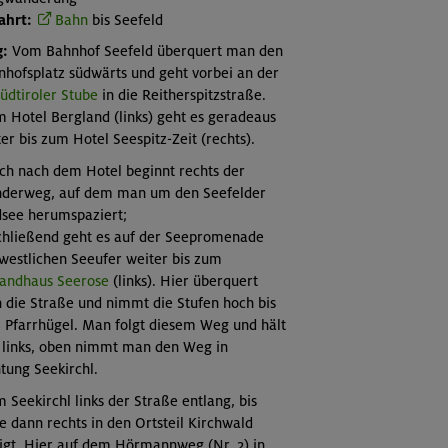
ahrt:
Bahn
bis Seefeld
:
Vom Bahnhof Seefeld überquert man den
hofsplatz südwärts und geht vorbei an der
üdtiroler Stube
in die Reitherspitzstraße.
 Hotel Bergland (links) geht es geradeaus
er bis zum Hotel Seespitz-Zeit (rechts).
ch nach dem Hotel beginnt rechts der
derweg, auf dem man um den Seefelder
dsee herumspaziert;
chließend geht es auf der Seepromenade
westlichen Seeufer weiter bis zum
andhaus Seerose
(links). Hier überquert
 die Straße und nimmt die Stufen hoch bis
 Pfarrhügel. Man folgt diesem Weg und hält
h links, oben nimmt man den Weg in
tung Seekirchl.
 Seekirchl links der Straße entlang, bis
e dann rechts in den Ortsteil Kirchwald
igt. Hier auf dem Hörmannweg (Nr. 2) in