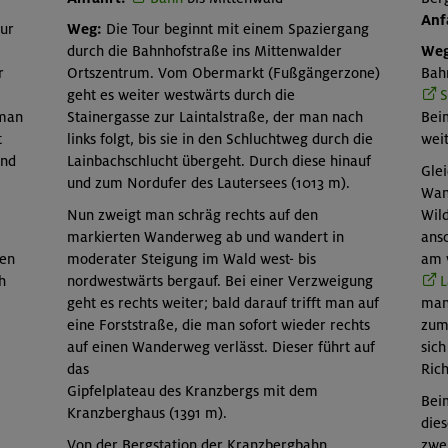
Anf
zur
Weg:
Die Tour beginnt mit einem Spaziergang
durch die Bahnhofstraße ins Mittenwalder
Weg
r
Ortszentrum. Vom Obermarkt (Fußgängerzone)
Bahn
geht es weiter westwärts durch die
S
 man
Stainergasse zur Laintalstraße, der man nach
Beim
t
links folgt, bis sie in den Schluchtweg durch die
weit
und
Lainbachschlucht übergeht. Durch diese hinauf
Glei
und zum Nordufer des Lautersees (1013 m).
Wan
Nun zweigt man schräg rechts auf den
Wil
markierten Wanderweg ab und wandert in
ans
hen
moderater Steigung im Wald west- bis
am 
h
nordwestwärts bergauf. Bei einer Verzweigung
L
geht es rechts weiter; bald darauf trifft man auf
man
eine Forststraße, die man sofort wieder rechts
zum
auf einen Wanderweg verlässt. Dieser führt auf
sic
das
Rich
Gipfelplateau des Kranzbergs mit dem
Beim
Kranzberghaus (1391 m).
dies
Von der Bergstation der Kranzbergbahn
zwe