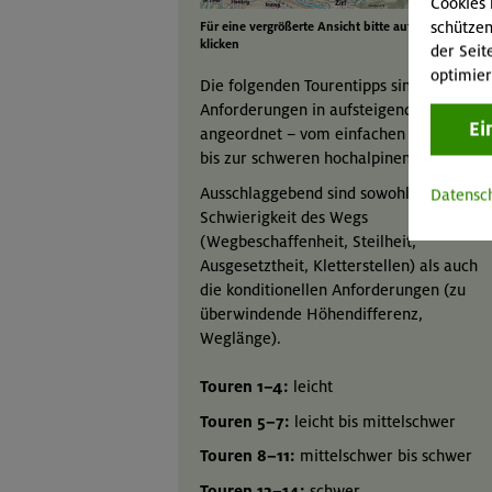
Cookies 
schützen
Für eine vergrößerte Ansicht bitte auf die Karte
klicken
der Seit
optimier
Die folgenden Tourentipps sind nach ihr
Anforderungen in aufsteigender Reihe
Ei
angeordnet – vom einfachen Spaziergan
bis zur schweren hochalpinen Tour.
Ausschlaggebend sind sowohl die
Datensc
Schwierigkeit des Wegs
(Wegbeschaffenheit, Steilheit,
Ausgesetztheit, Kletterstellen) als auch
die konditionellen Anforderungen (zu
überwindende Höhendifferenz,
Weglänge).
Touren 1–4:
leicht
Touren 5–7:
leicht bis mittelschwer
Touren 8–11:
mittelschwer bis schwer
Touren 12–14:
schwer