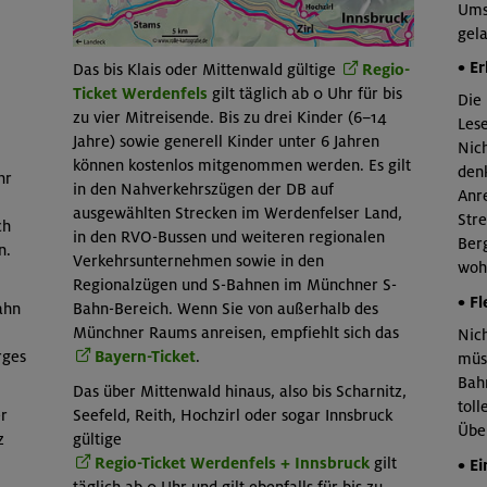
Ums
gel
• E
Das bis Klais oder Mittenwald gültige
Regio-
Ticket Werdenfels
gilt täglich ab 0 Uhr für bis
Die 
zu vier Mitreisende. Bis zu drei Kinder (6–14
Les
Jahre) sowie generell Kinder unter 6 Jahren
Nich
können kostenlos mitgenommen werden. Es gilt
denk
hr
in den Nahverkehrszügen der DB auf
Anre
ausgewählten Strecken im Werdenfelser Land,
Str
ch
in den RVO-Bussen und weiteren regionalen
Berg
n.
Verkehrsunternehmen sowie in den
wohl
Regionalzügen und S-Bahnen im Münchner S-
• Fl
Bahn-Bereich. Wenn Sie von außerhalb des
ahn
Münchner Raums anreisen, empfiehlt sich das
Nic
Bayern-Ticket
.
rges
müs
Bahn
Das über Mittenwald hinaus, also bis Scharnitz,
tol
Seefeld, Reith, Hochzirl oder sogar Innsbruck
er
Übe
gültige
z
Regio-Ticket Werdenfels + Innsbruck
gilt
• E
täglich ab 0 Uhr und gilt ebenfalls für bis zu