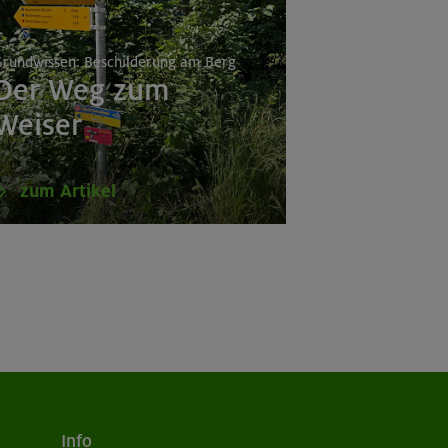
rundwissen: Beschilderung am Berg
Der Weg zum
Weiser
zum Artikel
Info