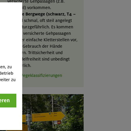
versicherte Gehpassagen (z.B.
Drahtseil) vorkommen.
Schwere Bergwege (schwarz, T4 –
T6)
sind schmal, oft steil angelegt
und absturzgefährlich. Es kommen
gehäuft versicherte Gehpassagen
und/oder einfache Kletterstellen vor,
die den Gebrauch der Hände
erfordern. Trittsicherheit und
Schwindelfreiheit sind unbedingt
erforderlich.
ten, zu
Betrieb
weitere Wegeklassifizierungen
eiter zu
eren