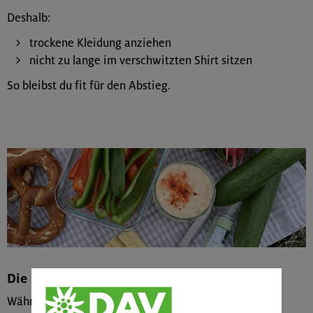
Deshalb:
trockene Kleidung anziehen
nicht zu lange im verschwitzten Shirt sitzen
So bleibst du fit für den Abstieg.
Die Gurke ist der Sieger
Während fettreiche Speisen besonders bei heißen