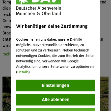
Temperaturen schwer im Magen liegen und entsprechend
die Power für den Abstieg stehlen, empfehlen wir eine
leichte Stärkung auf Tour wie z. B. viel wasserhaltiges
Gemüse, Obst oder Riegel. Die Brotzeit sollte
Wir benötigen deine Zustimmung
umweltfreundlich in
Bienenwachstüchern
oder der
Brotzeitdose transportiert werden, so dass kein Müll
entsteht. Generell gilt: Alles, was auf den Berg getragen
Cookies helfen uns dabei, unsere Dienste
möglichst nutzerfreundlich anzubieten, zu
wird, nimmt man auch wieder mit nach unten!
schützen und zu verbessern. Neben technisch
mehr zur Verpflegung auf Tour
notwendigen Cookies, die zum Betrieb der Seite
notwendig sind, verwenden wir Google
Analytics, um unsere Seite weiter zu optimieren.
(
Details
)
Einstellungen
Alle ablehnen