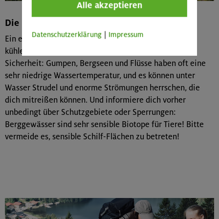
Alle akzeptieren
Die Bergdusche – Gumpen, Seen, Flüsse
Datenschutzerklärung
|
Impressum
Ein erfrischendes Wanderziel im Sommer sind
kühle Gewässer. Achte jedoch auf deine
Sicherheit: Gumpen, Bergseen und Flüsse haben oft eine
sehr niedrige Wassertemperatur, und es können unter
Wasser Strudel und enorme Strömungen herrschen, die
dich mitreißen können. Und informiere dich vorher
unbedingt über Schutzgebiete oder Sperrungen:
Berggewässer sind sehr sensible Biotope für Tiere! Bitte
vermeide es, sensible Schilf-Flächen zu betreten!