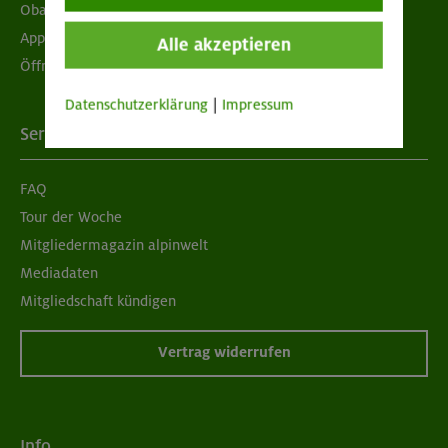
Obacht geben!
App "Mein DAV+"
Alle akzeptieren
Öffnungszeiten
Datenschutzerklärung
|
Impressum
Services
FAQ
Tour der Woche
Mitgliedermagazin alpinwelt
Mediadaten
Mitgliedschaft kündigen
Vertrag widerrufen
Info