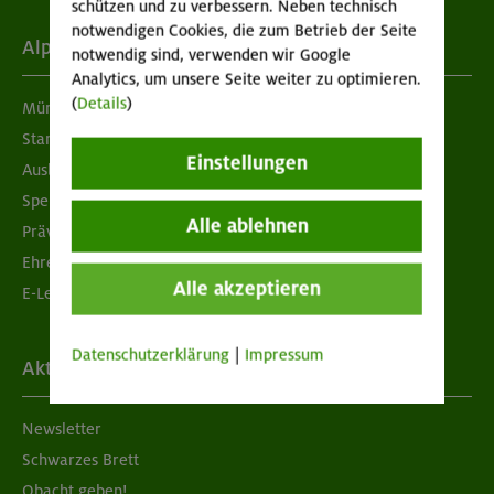
schützen und zu verbessern. Neben technisch
notwendigen Cookies, die zum Betrieb der Seite
Alpenverein
notwendig sind, verwenden wir Google
Analytics, um unsere Seite weiter zu optimieren.
(
Details
)
München & Oberland
Standorte
Einstellungen
Ausbildung & Jobs
Spenden
Alle ablehnen
Prävention sexualisierter Gewalt
Ehrenamtsbörse
Alle akzeptieren
E-Learning
Datenschutzerklärung
|
Impressum
Aktuelles
Newsletter
Schwarzes Brett
Obacht geben!