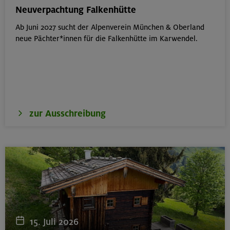
München
Neuverpachtung Falkenhütte
Ab Juni 2027 sucht der Alpenverein München & Oberland
neue Pächter*innen für die Falkenhütte im Karwendel.
18.08.26
Klettertreff Kids in den Sommerferien für 8-12 Jährige
Gilching
zur Ausschreibung
18.08.26
Klettertreff Kids in den Sommerferien für 8-12 Jährige
München
18.08.26
Fahrtechnik II - Advanced - Kompakt
15. Juli 2026