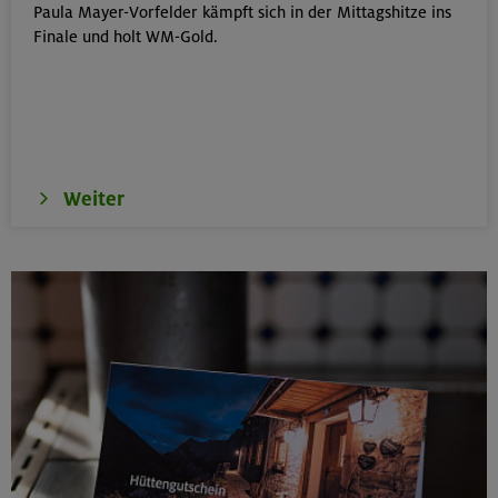
Paula Mayer-Vorfelder kämpft sich in der Mittagshitze ins
Kinderkletterkurs für Anfänger im Altmühltal
Finale und holt WM-Gold.
Südlicher Frankenjura
17./18./19.08.26
Grundkurs Klettern indoor
Weiter
München
16.08.26
Karwendel-Runde
Karwendel