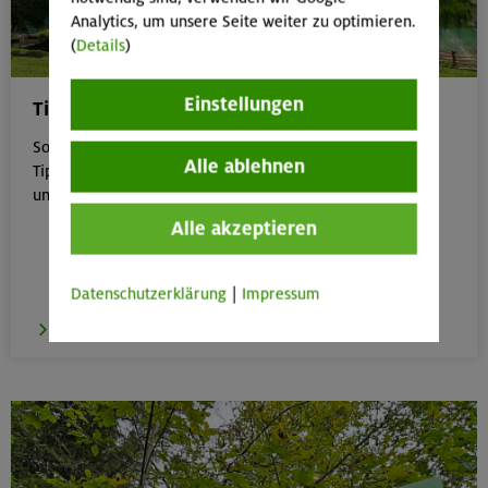
Analytics, um unsere Seite weiter zu optimieren.
(
Details
)
Einstellungen
Tipps für Bergtouren im Sommer
Sommer in den Bergen genießen – aber sicher: Unsere
Alle ablehnen
Tipps zu Hitze, Gewitter & Co. helfen dir, entspannt
unterwegs zu bleiben.
Alle akzeptieren
Datenschutzerklärung
|
Impressum
zu den Tipps