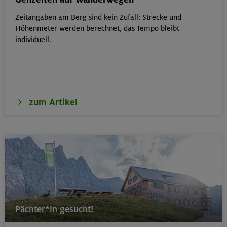
Zeitangaben am Berg sind kein Zufall: Strecke und
17./18./19.08.26
Höhenmeter werden berechnet, das Tempo bleibt
Aufbaukurs Klettern indoor (3 Termine)
individuell.
München
zum Artikel
17./18./19.08.26
Aufbaukurs Klettern indoor
München
16.08.26
Schnupperkletterkurs indoor
Pächter*in gesucht!