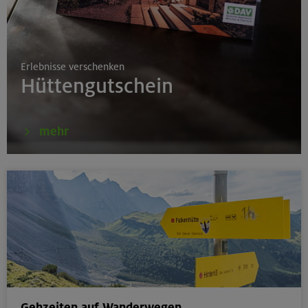
17.08.26
Klettertreff indoor
Erlebnisse verschenken
München
Hüttengutschein
17.-19.08.26
mehr
Schwarzenstein 3369 m und Schönbichler Horn 3133
m
Zillertaler Alpen
16.08.26
Schinder 1808 m
Bayerische Voralpen (Schlierseer Berge)
Gehzeiten auf Wanderwegen