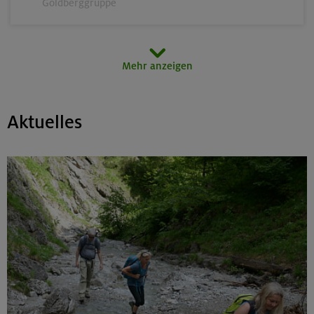
Goldberggruppe
14.-16.08.26
Mehr anzeigen
Schönbichler Horn 3133 m (Überschreitung)
Zillertaler Alpen
Aktuelles
14.08.26
Klettertreff indoor
München
15.-16.08.26
Hohes Licht 2651 m, Rappenseekopf 2468 m