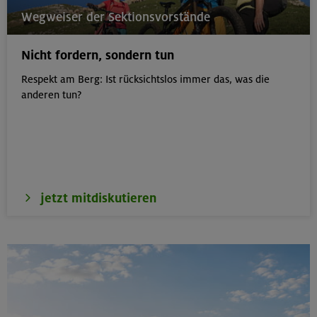
21.08.26
Wegweiser der Sektionsvorstände
Klettertreff indoor
Nicht fordern, sondern tun
München
Respekt am Berg: Ist rücksichtslos immer das, was die
anderen tun?
22.-23.08.26
Berg & Wandern für Einsteiger
Kitzbüheler Alpen
jetzt mitdiskutieren
22./23.08.26
Bouldern für Einsteiger indoor
München