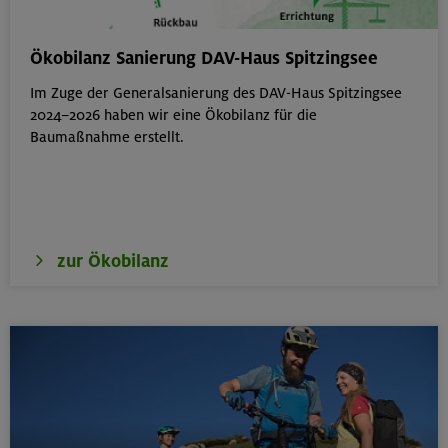
Hohe Gipfel in der wilden Texelgruppe
Ökobilanz Sanierung DAV-Haus Spitzingsee
Ötztaler Alpen
Im Zuge der Generalsanierung des DAV-Haus Spitzingsee
2024–2026 haben wir eine Ökobilanz für die
Baumaßnahme erstellt.
21.-23.08.26
Familienfreizeit: Hüttenübernachtung mit Kindern
von 6-9 J.
Kitzbüheler Alpen
zur Ökobilanz
21./22./23.08.26
Kombikurs: Grund- und Aufbaukurs Klettern indoor (3
Termine)
München