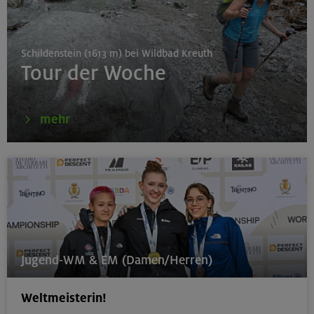
München
Schildenstein (1613 m) bei Wildbad Kreuth
Tour der Woche
16.08.26
Karwendel-Runde
mehr
Karwendel
17.08.26
Klettertreff indoor
München
Jugend-WM & EM (Damen/Herren)
Weltmeisterin!
17.-19.08.26