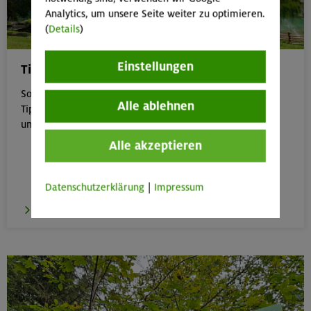
Analytics, um unsere Seite weiter zu optimieren.
(
Details
)
Einstellungen
Tipps für Bergtouren im Sommer
Sommer in den Bergen genießen – aber sicher: Unsere
Alle ablehnen
Tipps zu Hitze, Gewitter & Co. helfen dir, entspannt
unterwegs zu bleiben.
Alle akzeptieren
Datenschutzerklärung
|
Impressum
zu den Tipps