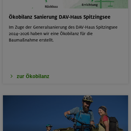
Berg & Wandern für Einsteiger
Ökobilanz Sanierung DAV-Haus Spitzingsee
Kitzbüheler Alpen
Im Zuge der Generalsanierung des DAV-Haus Spitzingsee
2024–2026 haben wir eine Ökobilanz für die
Baumaßnahme erstellt.
22./23.08.26
Bouldern für Einsteiger indoor
München
zur Ökobilanz
22.08.26
Simetsberg 1840 m
Bayerische Voralpen (Estergebirge)