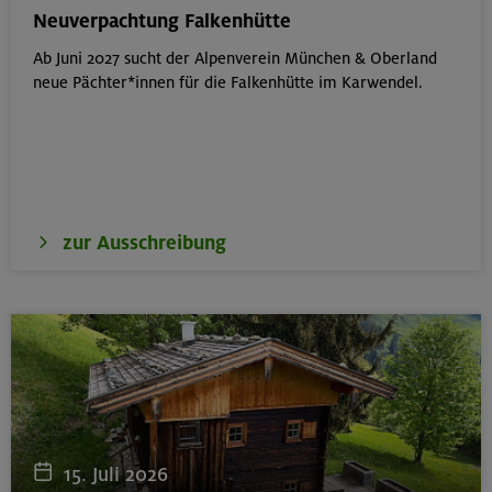
München
Neuverpachtung Falkenhütte
Ab Juni 2027 sucht der Alpenverein München & Oberland
neue Pächter*innen für die Falkenhütte im Karwendel.
19.08.26
Fahrtechnik I - Basic - Kompakt
München
zur Ausschreibung
21.-25.08.26
Hohe Gipfel in der wilden Texelgruppe
Ötztaler Alpen
21.-23.08.26
Familienfreizeit: Hüttenübernachtung mit Kindern
15. Juli 2026