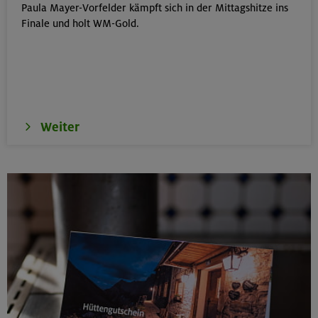
Paula Mayer-Vorfelder kämpft sich in der Mittagshitze ins
Schwarzenstein 3369 m und Schönbichler Horn 3133
Finale und holt WM-Gold.
m
Zillertaler Alpen
16.08.26
Schinder 1808 m
Weiter
Bayerische Voralpen (Schlierseer Berge)
17./18./19.08.26
Aufbaukurs Klettern indoor (3 Termine)
München