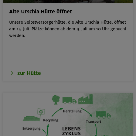
von 6-9 J.
Kitzbüheler Alpen
Alte Urschla Hütte öffnet
Unsere Selbstversorgerhütte, die Alte Urschla Hütte, öffnet
am 15. Juli. Plätze können ab dem 9. Juli um 10 Uhr gebucht
werden.
21./22./23.08.26
Kombikurs: Grund- und Aufbaukurs Klettern indoor (3
Termine)
München
zur Hütte
21.08.26
Klettertreff indoor
München
22.-23.08.26