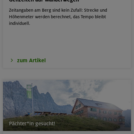
Zeitangaben am Berg sind kein Zufall: Strecke und
18.08.26
Höhenmeter werden berechnet, das Tempo bleibt
Klettertreff Kids in den Sommerferien für 8-12 Jährige
individuell.
München
zum Artikel
18.08.26
Fahrtechnik II - Advanced - Kompakt
München
19.08.26
Schnupperkletterkurs indoor
Pächter*in gesucht!