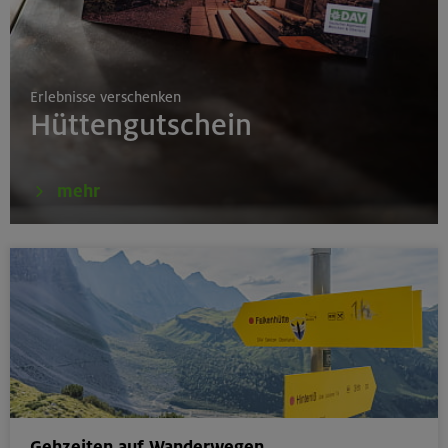
17./18./19.08.26
Aufbaukurs Klettern indoor
Erlebnisse verschenken
München
Hüttengutschein
16.08.26
mehr
Schnupperkletterkurs indoor
München
18.08.26
Klettertreff Kids in den Sommerferien für 8-12 Jährige
Gilching
Gehzeiten auf Wanderwegen