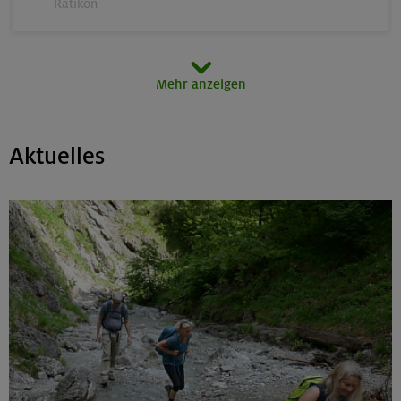
Rätikon
15.08.26
Mehr anzeigen
MTB-Tour rund um den Hochgern
Chiemgauer Alpen
Aktuelles
17.-21.08.26
Kinderkletterkurs für Anfänger im Altmühltal
Südlicher Frankenjura
17./18./19.08.26
Grundkurs Klettern indoor