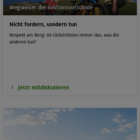
22.-24.08.26
Wegweiser der Sektionsvorstände
Birnhorn 2634 m, Hochzint 2246 m und Dürrkarhorn
2287 m
Nicht fordern, sondern tun
Leoganger Steinberge
Respekt am Berg: Ist rücksichtslos immer das, was die
anderen tun?
22.08.26
MTB-Tour rund um das Demeljoch
Karwendel
jetzt mitdiskutieren
24.-28.08.26
Kinderkletterkurs für Anfänger im Altmühltal
Südlicher Frankenjura