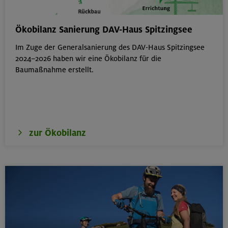
Berg & Wandern für Einsteiger
Ökobilanz Sanierung DAV-Haus Spitzingsee
Kitzbüheler Alpen
Im Zuge der Generalsanierung des DAV-Haus Spitzingsee
2024–2026 haben wir eine Ökobilanz für die
Baumaßnahme erstellt.
22./23.08.26
Bouldern für Einsteiger indoor
München
zur Ökobilanz
22.08.26
Simetsberg 1840 m
Bayerische Voralpen (Estergebirge)