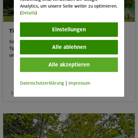
Analytics, um unsere Seite weiter zu optimieren.
(
Details
)
Einstellungen
Tipps für Bergtouren im Sommer
Sommer in den Bergen genießen – aber sicher: Unsere
Alle ablehnen
Tipps zu Hitze, Gewitter & Co. helfen dir, entspannt
unterwegs zu bleiben.
Alle akzeptieren
Datenschutzerklärung
|
Impressum
zu den Tipps