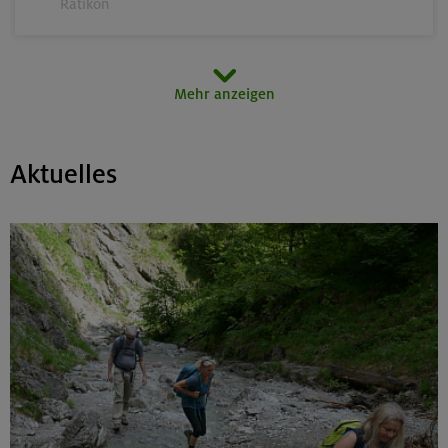
Rätikon
15.08.26
Mehr anzeigen
MTB-Tour rund um den Hochgern
Chiemgauer Alpen
Aktuelles
17.-21.08.26
Kinderkletterkurs für Anfänger im Altmühltal
Südlicher Frankenjura
17./18./19.08.26
Grundkurs Klettern indoor