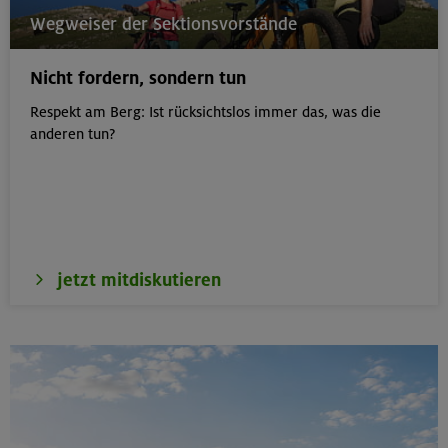
22.-24.08.26
Wegweiser der Sektionsvorstände
Birnhorn 2634 m, Hochzint 2246 m und Dürrkarhorn
2287 m
Nicht fordern, sondern tun
Leoganger Steinberge
Respekt am Berg: Ist rücksichtslos immer das, was die
anderen tun?
22.08.26
MTB-Tour rund um das Demeljoch
Karwendel
jetzt mitdiskutieren
24.-28.08.26
Kinderkletterkurs für Anfänger im Altmühltal
Südlicher Frankenjura