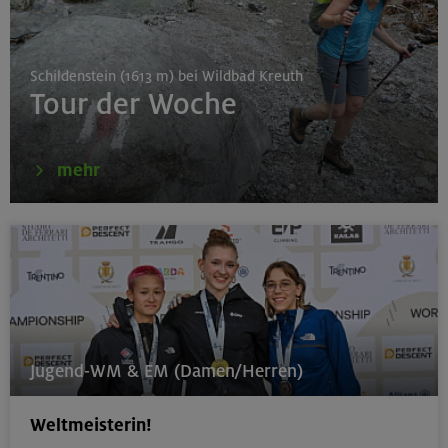
München
Schildenstein (1613 m) bei Wildbad Kreuth
Tour der Woche
16.08.26
Karwendel-Runde
mehr
Karwendel
17.08.26
Klettertreff indoor
München
Jugend-WM & EM (Damen/Herren)
Weltmeisterin!
17.-19.08.26