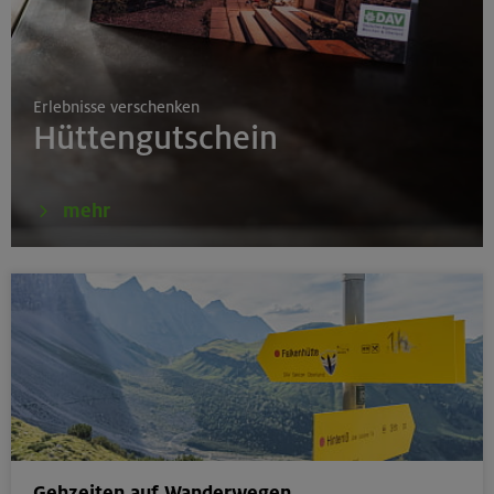
17./18./19.08.26
Aufbaukurs Klettern indoor
Erlebnisse verschenken
München
Hüttengutschein
16.08.26
mehr
Schnupperkletterkurs indoor
München
18.08.26
Klettertreff Kids in den Sommerferien für 8-12 Jährige
Gilching
Gehzeiten auf Wanderwegen