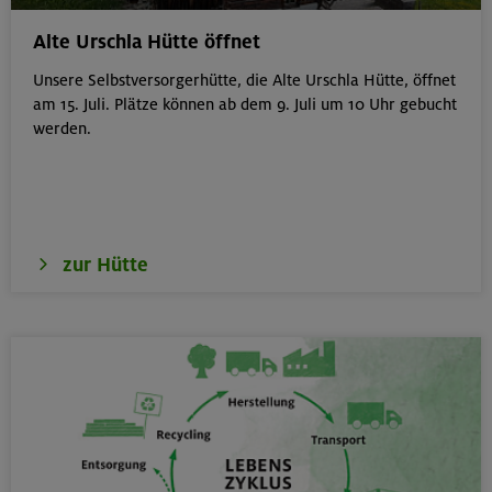
von 6-9 J.
Kitzbüheler Alpen
Alte Urschla Hütte öffnet
Unsere Selbstversorgerhütte, die Alte Urschla Hütte, öffnet
am 15. Juli. Plätze können ab dem 9. Juli um 10 Uhr gebucht
werden.
21./22./23.08.26
Kombikurs: Grund- und Aufbaukurs Klettern indoor (3
Termine)
München
zur Hütte
21.08.26
Klettertreff indoor
München
22.-23.08.26