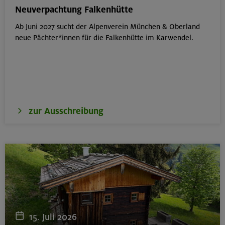
München
Neuverpachtung Falkenhütte
Ab Juni 2027 sucht der Alpenverein München & Oberland
neue Pächter*innen für die Falkenhütte im Karwendel.
19.08.26
Fahrtechnik I - Basic - Kompakt
München
zur Ausschreibung
21.-25.08.26
Hohe Gipfel in der wilden Texelgruppe
Ötztaler Alpen
21.-23.08.26
Familienfreizeit: Hüttenübernachtung mit Kindern
15. Juli 2026