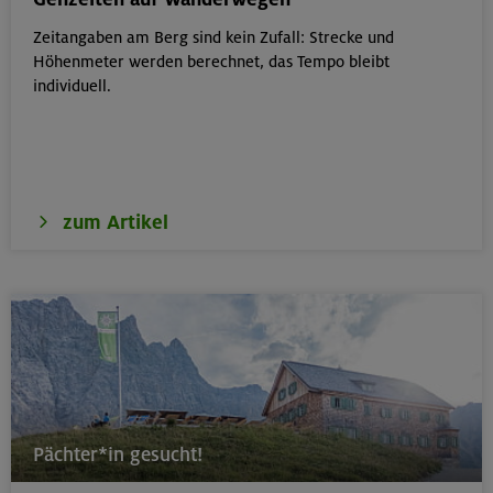
Zeitangaben am Berg sind kein Zufall: Strecke und
18.08.26
Höhenmeter werden berechnet, das Tempo bleibt
Klettertreff Kids in den Sommerferien für 8-12 Jährige
individuell.
München
zum Artikel
18.08.26
Fahrtechnik II - Advanced - Kompakt
München
19.08.26
Schnupperkletterkurs indoor
Pächter*in gesucht!