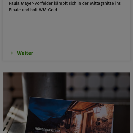
Paula Mayer-Vorfelder kämpft sich in der Mittagshitze ins
Schwarzenstein 3369 m und Schönbichler Horn 3133
Finale und holt WM-Gold.
m
Zillertaler Alpen
16.08.26
Schinder 1808 m
Weiter
Bayerische Voralpen (Schlierseer Berge)
17./18./19.08.26
Aufbaukurs Klettern indoor (3 Termine)
München