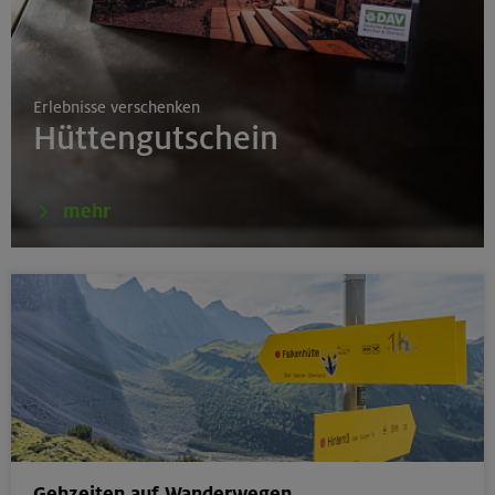
17./18./19.08.26
Grundkurs Klettern indoor
Erlebnisse verschenken
München
Hüttengutschein
16.08.26
mehr
Karwendel-Runde
Karwendel
17.08.26
Klettertreff indoor
München
Gehzeiten auf Wanderwegen