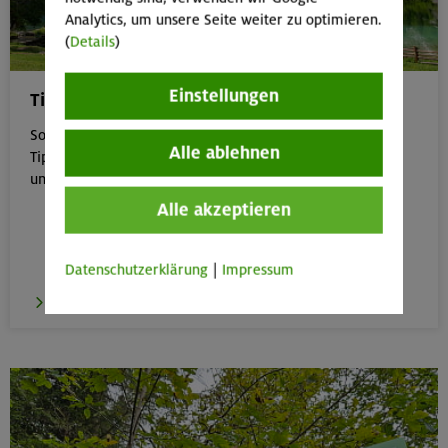
Analytics, um unsere Seite weiter zu optimieren.
(
Details
)
Einstellungen
Tipps für Bergtouren im Sommer
Sommer in den Bergen genießen – aber sicher: Unsere
Alle ablehnen
Tipps zu Hitze, Gewitter & Co. helfen dir, entspannt
unterwegs zu bleiben.
Alle akzeptieren
Datenschutzerklärung
|
Impressum
zu den Tipps