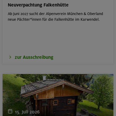
München
Neuverpachtung Falkenhütte
Ab Juni 2027 sucht der Alpenverein München & Oberland
neue Pächter*innen für die Falkenhütte im Karwendel.
17./18./19.08.26
Aufbaukurs Klettern indoor
München
zur Ausschreibung
16.08.26
Schnupperkletterkurs indoor
München
18.08.26
Klettertreff Kids in den Sommerferien für 8-12 Jährige
15. Juli 2026