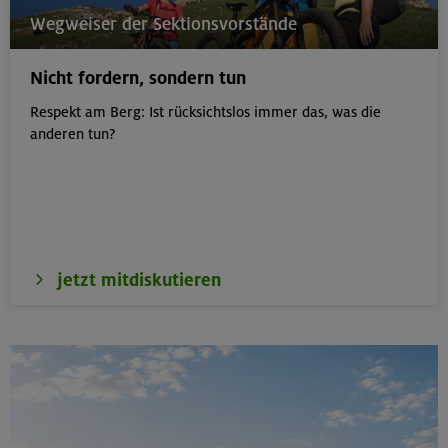
21.-23.08.26
Wegweiser der Sektionsvorstände
Familienfreizeit: Hüttenübernachtung mit Kindern
von 6-9 J.
Nicht fordern, sondern tun
Kitzbüheler Alpen
Respekt am Berg: Ist rücksichtslos immer das, was die
anderen tun?
21./22./23.08.26
Kombikurs: Grund- und Aufbaukurs Klettern indoor (3
Termine)
München
jetzt mitdiskutieren
21.08.26
Klettertreff indoor
München