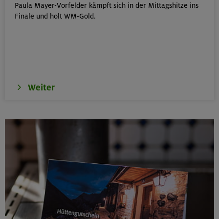
Paula Mayer-Vorfelder kämpft sich in der Mittagshitze ins
Klettersteige im Herzen von Montafon und Rätikon
Finale und holt WM-Gold.
(inkl. Ü)
Rätikon
15.08.26
MTB-Tour rund um den Hochgern
Weiter
Chiemgauer Alpen
17.-21.08.26
Kinderkletterkurs für Anfänger im Altmühltal
Südlicher Frankenjura