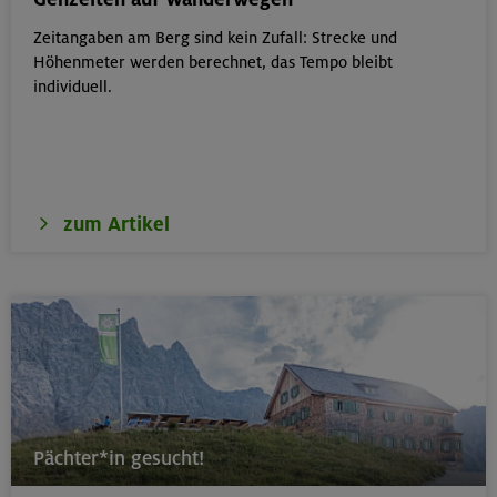
Zeitangaben am Berg sind kein Zufall: Strecke und
17.-19.08.26
Höhenmeter werden berechnet, das Tempo bleibt
Schwarzenstein 3369 m und Schönbichler Horn 3133
individuell.
m
Zillertaler Alpen
zum Artikel
16.08.26
Schinder 1808 m
Bayerische Voralpen (Schlierseer Berge)
17./18./19.08.26
Aufbaukurs Klettern indoor (3 Termine)
Pächter*in gesucht!