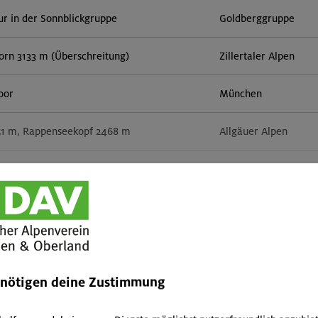
r in der Sonnblickgruppe
Goldberggruppe
orn 3133 m (Überschreitung)
Zillertaler Alpen
door
München
51 m, Rappenseekopf 2468 m
Allgäuer Alpen
im Herzen von Montafon und Rätikon
Rätikon
Mehr anzeigen
 um den Hochgern
Chiemgauer Alpen
rs für Anfänger im Altmühltal
Südlicher Frankenjur
enötigen deine Zustimmung
tern indoor
München