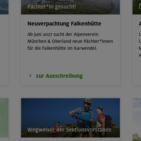
Pächter*in gesucht!
- Advanced - Kompakt
München
Neuverpachtung Falkenhütte
erkurs indoor
München
Ab Juni 2027 sucht der Alpenverein
U
München & Oberland neue Pächter*innen
U
für die Falkenhütte im Karwendel.
k
 Basic - Kompakt
München
 der wilden Texelgruppe
Ötztaler Alpen
zur Ausschreibung
it: Hüttenübernachtung mit Kindern von
Kitzbüheler Alpen
nd- und Aufbaukurs Klettern indoor (3
München
Wegweiser der Sektionsvorstände
door
München