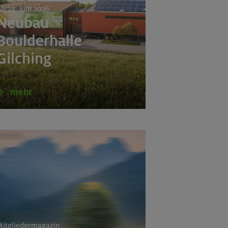
b 24. Juni 2026
Neubau
Boulderhalle
Gilching
(Estergebirge)
mehr
e
a
itgliedermagazin