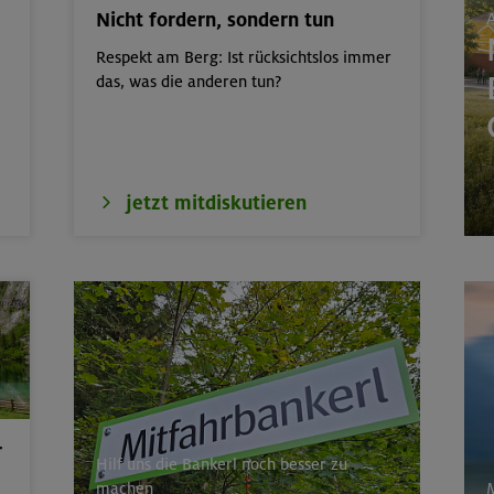
Nicht fordern, sondern tun
A
 für Einsteiger
Kitzbüheler Alpen
Respekt am Berg: Ist rücksichtslos immer
nsteiger indoor
München
das, was die anderen tun?
40 m
Bayerische Voralpen 
m, Hochzint 2246 m und Dürrkarhorn
Leoganger Steinberg
jetzt mitdiskutieren
 um das Demeljoch
Karwendel
rs für Anfänger im Altmühltal
Südlicher Frankenjur
r
Hilf uns die Bankerl noch besser zu
machen
M