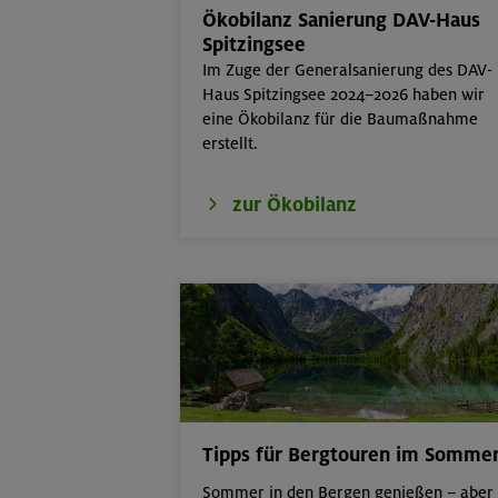
Ökobilanz Sanierung DAV-Haus
22.-23.08.26
Berg & Wandern
Spitzingsee
Im Zuge der Generalsanierung des DAV-
22./23.08.26
Bouldern für Ei
Haus Spitzingsee 2024–2026 haben wir
eine Ökobilanz für die Baumaßnahme
22.08.26
Simetsberg 18
erstellt.
22.-24.08.26
Birnhorn 2634 
zur Ökobilanz
2287 m
22.08.26
MTB-Tour rund
24.-28.08.26
Kinderkletterku
Tipps für Bergtouren im Somme
Sommer in den Bergen genießen – aber