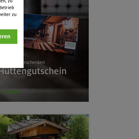
ten, zu
Betrieb
eiter zu
eren
(Schlierseer Berge)
rlebnisse verschenken
Hüttengutschein
mehr