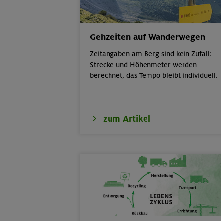
18.08.26
Fahrtechnik II 
Gehzeiten auf Wanderwegen
19.08.26
Schnupperklett
Zeitangaben am Berg sind kein Zufall:
Strecke und Höhenmeter werden
berechnet, das Tempo bleibt individuell.
19.08.26
Fahrtechnik I -
21.-25.08.26
Hohe Gipfel in
zum Artikel
21.-23.08.26
Familienfreize
6-9 J.
21./22./23.08.26
Kombikurs: Gru
Termine)
21.08.26
Klettertreff in