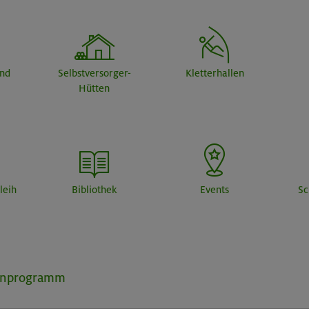
end
Selbstversorger-
Kletterhallen
Hütten
leih
Bibliothek
Events
Sc
inprogramm