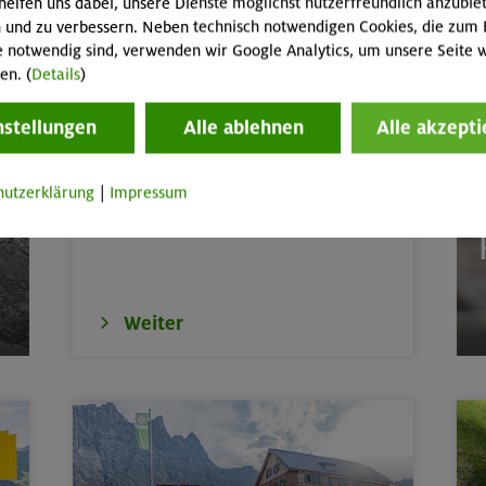
helfen uns dabei, unsere Dienste möglichst nutzerfreundlich anzubie
de
Karwendel
 und zu verbessern. Neben technisch notwendigen Cookies, die zum 
e notwendig sind, verwenden wir Google Analytics, um unsere Seite w
en. (
Details
)
Jugend-WM & EM (Damen/Herren)
door
München
nstellungen
Alle ablehnen
Alle akzepti
Weltmeisterin!
 3369 m und Schönbichler Horn 3133 m
Zillertaler Alpen
Paula Mayer-Vorfelder kämpft sich in der
hutzerklärung
|
Impressum
 m
Bayerische Voralpen 
Mittagshitze ins Finale und holt WM-Gold.
th
E
tern indoor (3 Termine)
München
ttern indoor
München
Weiter
erkurs indoor
München
ds in den Sommerferien für 8-12 Jährige
Gilching
ds in den Sommerferien für 8-12 Jährige
München