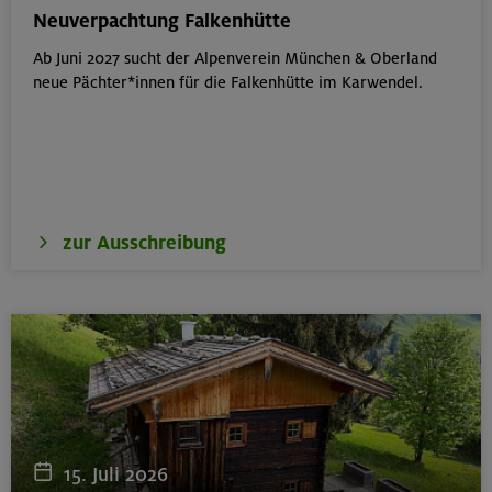
München
Neuverpachtung Falkenhütte
Ab Juni 2027 sucht der Alpenverein München & Oberland
neue Pächter*innen für die Falkenhütte im Karwendel.
19.08.26
Fahrtechnik I - Basic - Kompakt
München
zur Ausschreibung
21.-25.08.26
Hohe Gipfel in der wilden Texelgruppe
Ötztaler Alpen
21.-23.08.26
Familienfreizeit: Hüttenübernachtung mit Kindern
15. Juli 2026