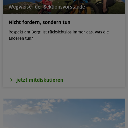
22.-24.08.26
Wegweiser der Sektionsvorstände
Birnhorn 2634 m, Hochzint 2246 m und Dürrkarhorn
2287 m
Nicht fordern, sondern tun
Leoganger Steinberge
Respekt am Berg: Ist rücksichtslos immer das, was die
anderen tun?
22.08.26
MTB-Tour rund um das Demeljoch
Karwendel
jetzt mitdiskutieren
24.-28.08.26
Kinderkletterkurs für Anfänger im Altmühltal
Südlicher Frankenjura