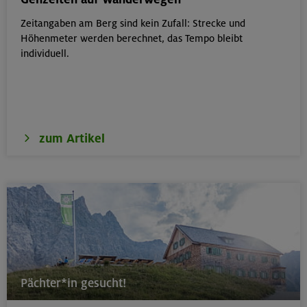
Zeitangaben am Berg sind kein Zufall: Strecke und
18.08.26
Höhenmeter werden berechnet, das Tempo bleibt
Klettertreff Kids in den Sommerferien für 8-12 Jährige
individuell.
München
zum Artikel
18.08.26
Fahrtechnik II - Advanced - Kompakt
München
19.08.26
Schnupperkletterkurs indoor
Pächter*in gesucht!