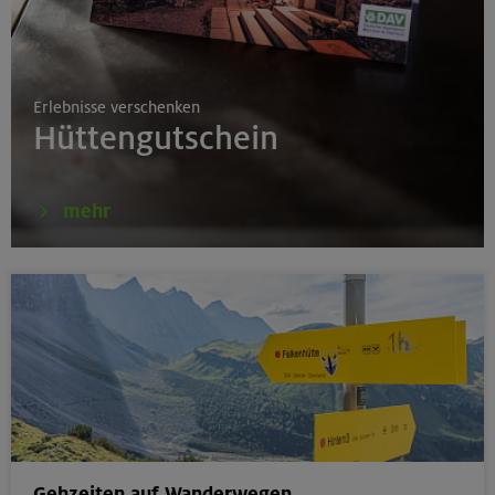
17./18./19.08.26
Aufbaukurs Klettern indoor
Erlebnisse verschenken
München
Hüttengutschein
16.08.26
mehr
Schnupperkletterkurs indoor
München
18.08.26
Klettertreff Kids in den Sommerferien für 8-12 Jährige
Gilching
Gehzeiten auf Wanderwegen