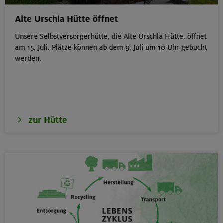
von 6-9 J.
Kitzbüheler Alpen
Alte Urschla Hütte öffnet
Unsere Selbstversorgerhütte, die Alte Urschla Hütte, öffnet
am 15. Juli. Plätze können ab dem 9. Juli um 10 Uhr gebucht
werden.
21./22./23.08.26
Kombikurs: Grund- und Aufbaukurs Klettern indoor (3
Termine)
München
zur Hütte
21.08.26
Klettertreff indoor
München
22.-23.08.26