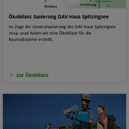
Berg & Wandern für Einsteiger
Ökobilanz Sanierung DAV-Haus Spitzingsee
Kitzbüheler Alpen
Im Zuge der Generalsanierung des DAV-Haus Spitzingsee
2024–2026 haben wir eine Ökobilanz für die
Baumaßnahme erstellt.
22./23.08.26
Bouldern für Einsteiger indoor
München
zur Ökobilanz
22.08.26
Simetsberg 1840 m
Bayerische Voralpen (Estergebirge)