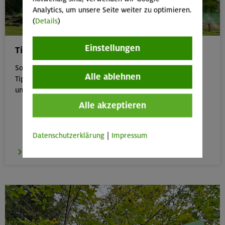
Analytics, um unsere Seite weiter zu optimieren.
(
Details
)
Einstellungen
Tipps für Bergtouren im Sommer
Sommer in den Bergen genießen – aber sicher: Unsere
Alle ablehnen
Tipps zu Hitze, Gewitter & Co. helfen dir, entspannt
unterwegs zu bleiben.
Alle akzeptieren
Datenschutzerklärung
|
Impressum
zu den Tipps