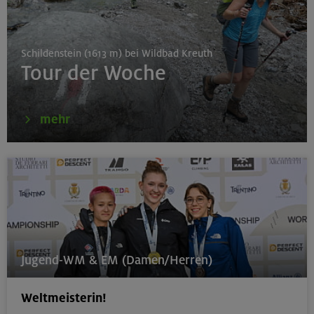
München
Schildenstein (1613 m) bei Wildbad Kreuth
Tour der Woche
16.08.26
Karwendel-Runde
mehr
Karwendel
17.08.26
Klettertreff indoor
München
Jugend-WM & EM (Damen/Herren)
Weltmeisterin!
17.-19.08.26