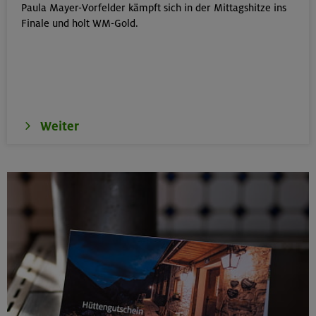
Paula Mayer-Vorfelder kämpft sich in der Mittagshitze ins
Schwarzenstein 3369 m und Schönbichler Horn 3133
Finale und holt WM-Gold.
m
Zillertaler Alpen
16.08.26
Schinder 1808 m
Weiter
Bayerische Voralpen (Schlierseer Berge)
17./18./19.08.26
Aufbaukurs Klettern indoor (3 Termine)
München