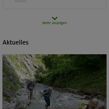
Rätikon
15.08.26
Mehr anzeigen
MTB-Tour rund um den Hochgern
Chiemgauer Alpen
Aktuelles
17.-21.08.26
Kinderkletterkurs für Anfänger im Altmühltal
Südlicher Frankenjura
17./18./19.08.26
Grundkurs Klettern indoor