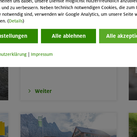
helfen uns dabei, unsere Dienste möglichst nutzerfreundlich anzubie
de
Karwendel
 und zu verbessern. Neben technisch notwendigen Cookies, die zum 
e notwendig sind, verwenden wir Google Analytics, um unsere Seite w
en. (
Details
)
Jugend-WM & EM (Damen/Herren)
door
München
nstellungen
Alle ablehnen
Alle akzepti
Weltmeisterin!
 3369 m und Schönbichler Horn 3133 m
Zillertaler Alpen
Paula Mayer-Vorfelder kämpft sich in der
hutzerklärung
|
Impressum
 m
Bayerische Voralpen 
Mittagshitze ins Finale und holt WM-Gold.
th
E
tern indoor (3 Termine)
München
ttern indoor
München
Weiter
erkurs indoor
München
ds in den Sommerferien für 8-12 Jährige
Gilching
ds in den Sommerferien für 8-12 Jährige
München