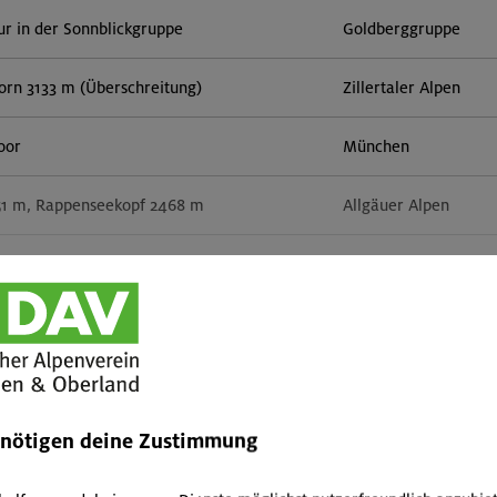
r in der Sonnblickgruppe
Goldberggruppe
orn 3133 m (Überschreitung)
Zillertaler Alpen
door
München
51 m, Rappenseekopf 2468 m
Allgäuer Alpen
im Herzen von Montafon und Rätikon
Rätikon
Mehr anzeigen
 um den Hochgern
Chiemgauer Alpen
rs für Anfänger im Altmühltal
Südlicher Frankenjur
enötigen deine Zustimmung
tern indoor
München