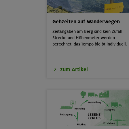
18.08.26
Fahrtechnik II 
Gehzeiten auf Wanderwegen
19.08.26
Schnupperklett
Zeitangaben am Berg sind kein Zufall:
Strecke und Höhenmeter werden
berechnet, das Tempo bleibt individuell.
19.08.26
Fahrtechnik I -
21.-25.08.26
Hohe Gipfel in
zum Artikel
21.-23.08.26
Familienfreize
6-9 J.
21./22./23.08.26
Kombikurs: Gru
Termine)
21.08.26
Klettertreff in