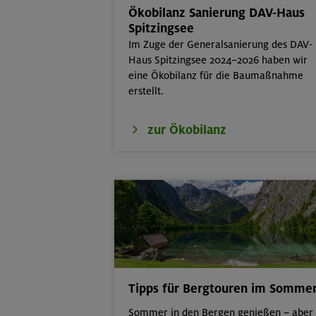
Ökobilanz Sanierung DAV-Haus
22.-23.08.26
Berg & Wandern
Spitzingsee
Im Zuge der Generalsanierung des DAV-
22./23.08.26
Bouldern für Ei
Haus Spitzingsee 2024–2026 haben wir
eine Ökobilanz für die Baumaßnahme
22.08.26
Simetsberg 18
erstellt.
22.-24.08.26
Birnhorn 2634 
zur Ökobilanz
2287 m
22.08.26
MTB-Tour rund
24.-28.08.26
Kinderkletterku
Tipps für Bergtouren im Somme
Sommer in den Bergen genießen – aber