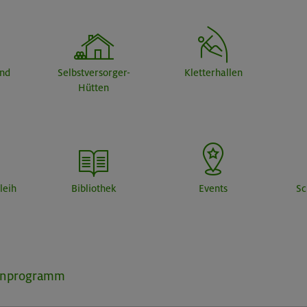
end
Selbstversorger-
Kletterhallen
Hütten
leih
Bibliothek
Events
Sc
inprogramm