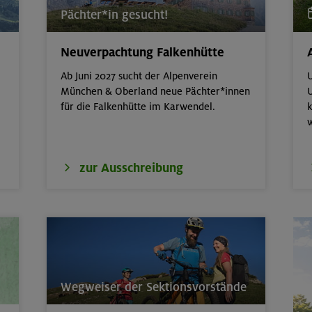
Pächter*in gesucht!
- Advanced - Kompakt
München
Neuverpachtung Falkenhütte
erkurs indoor
München
Ab Juni 2027 sucht der Alpenverein
U
München & Oberland neue Pächter*innen
U
für die Falkenhütte im Karwendel.
k
 Basic - Kompakt
München
 der wilden Texelgruppe
Ötztaler Alpen
zur Ausschreibung
it: Hüttenübernachtung mit Kindern von
Kitzbüheler Alpen
nd- und Aufbaukurs Klettern indoor (3
München
Wegweiser der Sektionsvorstände
door
München