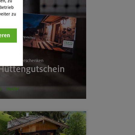
ten, zu
Betrieb
eiter zu
eren
(Schlierseer Berge)
rlebnisse verschenken
Hüttengutschein
mehr