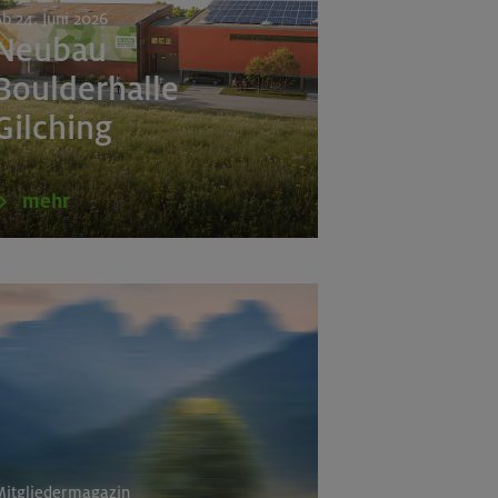
b 24. Juni 2026
Neubau
Boulderhalle
Gilching
(Estergebirge)
mehr
e
a
itgliedermagazin