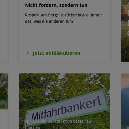
Nicht fordern, sondern tun
A
 für Einsteiger
Kitzbüheler Alpen
Respekt am Berg: Ist rücksichtslos immer
nsteiger indoor
München
das, was die anderen tun?
40 m
Bayerische Voralpen 
m, Hochzint 2246 m und Dürrkarhorn
Leoganger Steinberg
jetzt mitdiskutieren
 um das Demeljoch
Karwendel
rs für Anfänger im Altmühltal
Südlicher Frankenjur
r
Hilf uns die Bankerl noch besser zu
machen
M