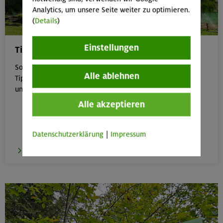
Analytics, um unsere Seite weiter zu optimieren.
(
Details
)
Einstellungen
Tipps für Bergtouren im Sommer
Sommer in den Bergen genießen – aber sicher: Unsere
Alle ablehnen
Tipps zu Hitze, Gewitter & Co. helfen dir, entspannt
unterwegs zu bleiben.
Alle akzeptieren
Datenschutzerklärung
|
Impressum
zu den Tipps