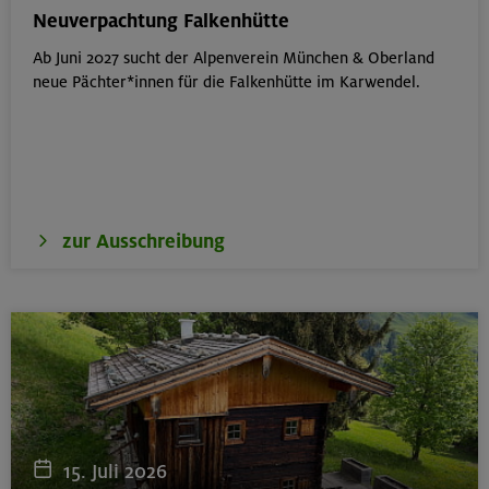
München
Neuverpachtung Falkenhütte
Ab Juni 2027 sucht der Alpenverein München & Oberland
neue Pächter*innen für die Falkenhütte im Karwendel.
17./18./19.08.26
Aufbaukurs Klettern indoor
München
zur Ausschreibung
16.08.26
Schnupperkletterkurs indoor
München
18.08.26
Klettertreff Kids in den Sommerferien für 8-12 Jährige
15. Juli 2026