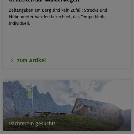
Zeitangaben am Berg sind kein Zufall: Strecke und
17.-19.08.26
Höhenmeter werden berechnet, das Tempo bleibt
Schwarzenstein 3369 m und Schönbichler Horn 3133
individuell.
m
Zillertaler Alpen
zum Artikel
16.08.26
Schinder 1808 m
Bayerische Voralpen (Schlierseer Berge)
17./18./19.08.26
Aufbaukurs Klettern indoor (3 Termine)
Pächter*in gesucht!