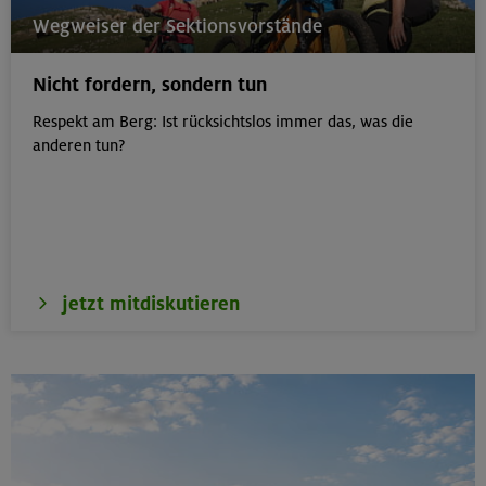
21.-23.08.26
Wegweiser der Sektionsvorstände
Familienfreizeit: Hüttenübernachtung mit Kindern
von 6-9 J.
Nicht fordern, sondern tun
Kitzbüheler Alpen
Respekt am Berg: Ist rücksichtslos immer das, was die
anderen tun?
21./22./23.08.26
Kombikurs: Grund- und Aufbaukurs Klettern indoor (3
Termine)
München
jetzt mitdiskutieren
21.08.26
Klettertreff indoor
München