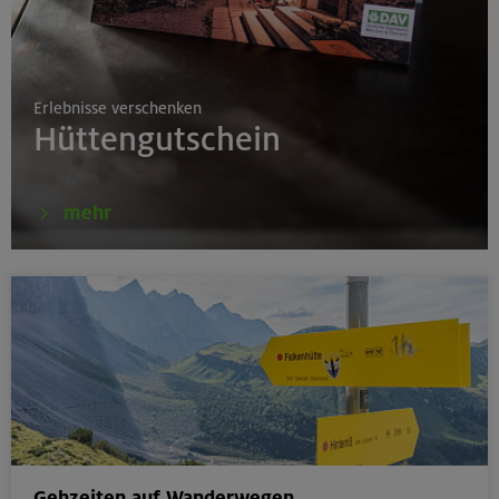
17./18./19.08.26
Grundkurs Klettern indoor
Erlebnisse verschenken
München
Hüttengutschein
16.08.26
mehr
Karwendel-Runde
Karwendel
17.08.26
Klettertreff indoor
München
Gehzeiten auf Wanderwegen