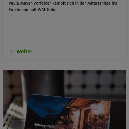
Paula Mayer-Vorfelder kämpft sich in der Mittagshitze ins
Klettersteige im Herzen von Montafon und Rätikon
Finale und holt WM-Gold.
(inkl. Ü)
Rätikon
15.08.26
MTB-Tour rund um den Hochgern
Weiter
Chiemgauer Alpen
17.-21.08.26
Kinderkletterkurs für Anfänger im Altmühltal
Südlicher Frankenjura