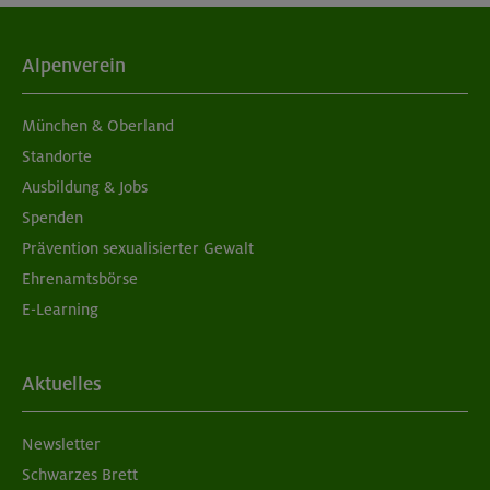
04./11.09.26
Grundkurs Klettern indoor
Alpenverein
München
München & Oberland
Standorte
Ausbildung & Jobs
05./06.09.26
Spenden
Grundkurs Klettern indoor
Prävention sexualisierter Gewalt
Ehrenamtsbörse
München
E-Learning
05./06.09.26
Aktuelles
Aufbaukurs Klettern indoor (2 Termine)
Newsletter
München
Schwarzes Brett