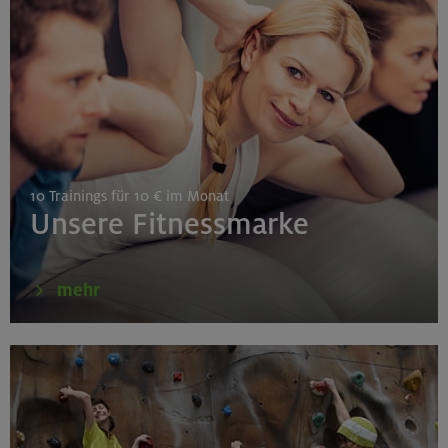
Gilching
26.08.26
Schnupperkletterkurs indoor
10 Trainings für 10 € im Monat
München
Unsere Fitnessmarke
27./28.08.26
mehr
Grundkurs Klettern indoor
Gilching
30.08./06./13.09.26