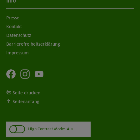
Info
München
Presse
Kontakt
08./09.09.26
Grundkurs Klettern indoor
Datenschutz
Barrierefreiheitserklärung
München
Impressum
Seite drucken
Seitenanfang
High Contrast Mode:
Aus