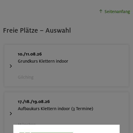
Seitenanfang
Freie Plätze – Auswahl
10./11.08.26
Grundkurs Klettern indoor
Gilching
17./18./19.08.26
Aufbaukurs Klettern indoor (3 Termine)
München