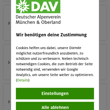
16.08.26
Schnupperkletterkurs indoor
München
Wir benötigen deine Zustimmung
Cookies helfen uns dabei, unsere Dienste
19.08.26
möglichst nutzerfreundlich anzubieten, zu
Schnupperkletterkurs indoor
schützen und zu verbessern. Neben technisch
notwendigen Cookies, die zum Betrieb der Seite
notwendig sind, verwenden wir Google
München
Analytics, um unsere Seite weiter zu optimieren.
(
Details
)
22./23.08.26
Einstellungen
Bouldern für Einsteiger indoor
Alle ablehnen