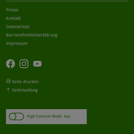
Presse
Kontakt
08./09.09.26
Grundkurs Klettern indoor
Datenschutz
Barrierefreiheitserklärung
München
Impressum
Seite drucken
Seitenanfang
High Contrast Mode:
Aus