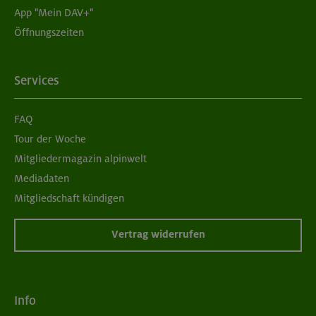
App "Mein DAV+"
05./06.09.26
Öffnungszeiten
Grundkurs Klettern indoor für Frauen
München
Services
FAQ
07./14./21.09.26
Tour der Woche
Aufbaukurs Klettern indoor (3 Termine)
Mitgliedermagazin alpinwelt
Mediadaten
München
Mitgliedschaft kündigen
Vertrag widerrufen
06.09.26
Schnupperkletterkurs indoor
Info
München