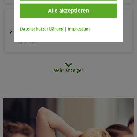
Alle akzeptieren
22./23.08.26
Grundkurs Klettern indoor
Datenschutzerklärung
|
Impressum
München
23.08.26
Mehr anzeigen
Schnupperkletterkurs indoor
München
25.08./01./08.09.26
Aufbaukurs Klettern indoor (3 Termine)