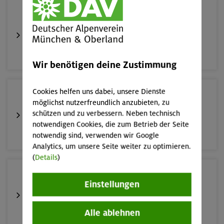
16.08.26
Schnupperkletterkurs indoor
München
Wir benötigen deine Zustimmung
Cookies helfen uns dabei, unsere Dienste
19.08.26
möglichst nutzerfreundlich anzubieten, zu
Schnupperkletterkurs indoor
schützen und zu verbessern. Neben technisch
notwendigen Cookies, die zum Betrieb der Seite
München
notwendig sind, verwenden wir Google
Analytics, um unsere Seite weiter zu optimieren.
(
Details
)
22./23.08.26
Einstellungen
Bouldern für Einsteiger indoor
Alle ablehnen
München