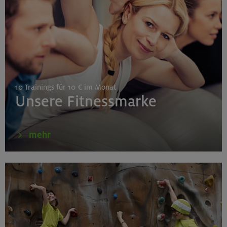
Gilching
26.08.26
Schnupperkletterkurs indoor
10 Trainings für 10 € im Monat
München
Unsere Fitnessmarke
27./28.08.26
mehr
Grundkurs Klettern indoor
Gilching
30.08./06./13.09.26
Klettertechnik- und Taktikcoaching indoor