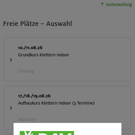
Seitenanfang
Freie Plätze – Auswahl
10./11.08.26
Grundkurs Klettern indoor
Gilching
17./18./19.08.26
Aufbaukurs Klettern indoor (3 Termine)
München