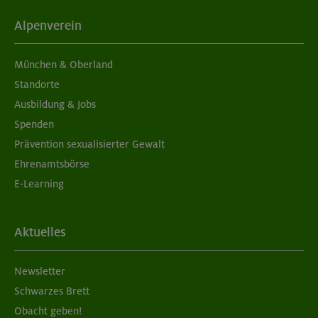
Grundkurs Klettern indoor
Alpenverein
München
München & Oberland
Standorte
Ausbildung & Jobs
05./06.09.26
Spenden
Grundkurs Klettern indoor
Prävention sexualisierter Gewalt
Ehrenamtsbörse
München
E-Learning
05./06.09.26
Aktuelles
Aufbaukurs Klettern indoor (2 Termine)
Newsletter
München
Schwarzes Brett
Obacht geben!