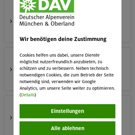
16.08.26
Schnupperkletterkurs indoor
München
Wir benötigen deine Zustimmung
Cookies helfen uns dabei, unsere Dienste
19.08.26
möglichst nutzerfreundlich anzubieten, zu
Schnupperkletterkurs indoor
schützen und zu verbessern. Neben technisch
notwendigen Cookies, die zum Betrieb der Seite
München
notwendig sind, verwenden wir Google
Analytics, um unsere Seite weiter zu optimieren.
(
Details
)
22./23.08.26
Einstellungen
Bouldern für Einsteiger indoor
Alle ablehnen
München