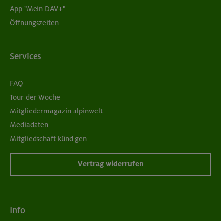
App "Mein DAV+"
05./06.09.26
Öffnungszeiten
Grundkurs Klettern indoor für Frauen
München
Services
FAQ
07./14./21.09.26
Tour der Woche
Aufbaukurs Klettern indoor (3 Termine)
Mitgliedermagazin alpinwelt
Mediadaten
München
Mitgliedschaft kündigen
Vertrag widerrufen
06.09.26
Schnupperkletterkurs indoor
Info
München