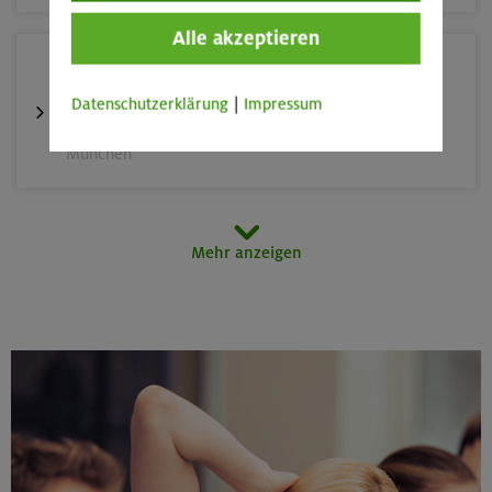
Alle akzeptieren
22./23.08.26
Grundkurs Klettern indoor
Datenschutzerklärung
|
Impressum
München
23.08.26
Mehr anzeigen
Schnupperkletterkurs indoor
München
25.08./01./08.09.26
Aufbaukurs Klettern indoor (3 Termine)