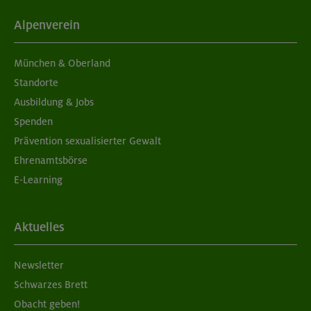
Grundkurs Klettern indoor
Alpenverein
München
München & Oberland
Standorte
Ausbildung & Jobs
05./06.09.26
Spenden
Grundkurs Klettern indoor
Prävention sexualisierter Gewalt
Ehrenamtsbörse
München
E-Learning
05./06.09.26
Aktuelles
Aufbaukurs Klettern indoor (2 Termine)
Newsletter
München
Schwarzes Brett
Obacht geben!