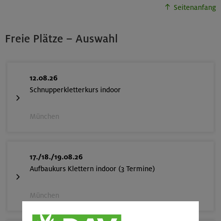
Seitenanfang
Freie Plätze – Auswahl
12.08.26
Schnupperkletterkurs indoor
München
17./18./19.08.26
Aufbaukurs Klettern indoor (3 Termine)
München