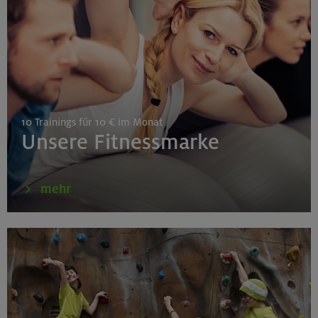
Gilching
26.08.26
Schnupperkletterkurs indoor
10 Trainings für 10 € im Monat
München
Unsere Fitnessmarke
27./28.08.26
mehr
Grundkurs Klettern indoor
Gilching
30.08./06./13.09.26
Klettertechnik- und Taktikcoaching indoor