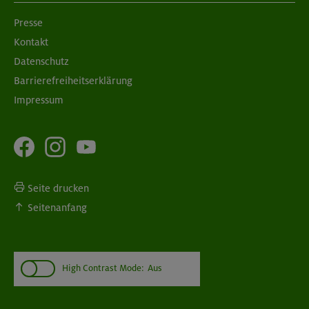
Presse
Kontakt
08./09.09.26
Grundkurs Klettern indoor
Datenschutz
Barrierefreiheitserklärung
München
Impressum
Seite drucken
Seitenanfang
High Contrast Mode:
Aus