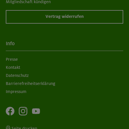
Mitgliedschaft kündigen
Vertrag widerrufen
06.09.26
Schnupperkletterkurs indoor
Info
München
Presse
Kontakt
08./09.09.26
Grundkurs Klettern indoor
Datenschutz
Barrierefreiheitserklärung
München
Impressum
Seite drucken