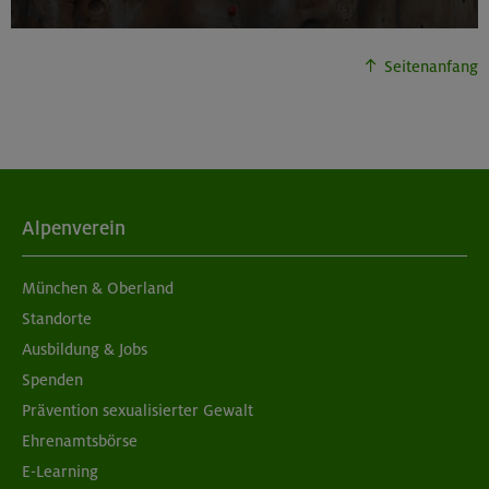
02.09.26
Schnupperkletterkurs indoor
Seitenanfang
München
04./11.09.26
Grundkurs Klettern indoor
Alpenverein
München
München & Oberland
Standorte
Ausbildung & Jobs
05./06.09.26
Spenden
Grundkurs Klettern indoor
Prävention sexualisierter Gewalt
Ehrenamtsbörse
München
E-Learning