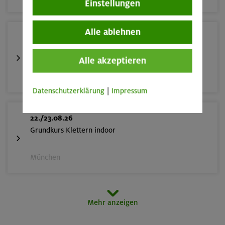
Einstellungen
Alle ablehnen
22./23.08.26
Bouldern für Einsteiger indoor
Alle akzeptieren
München
Datenschutzerklärung
|
Impressum
22./23.08.26
Grundkurs Klettern indoor
München
23.08.26
Mehr anzeigen
Schnupperkletterkurs indoor