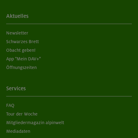
05./06.09.26
Aktuelles
Aufbaukurs Klettern indoor (2 Termine)
Newsletter
München
Schwarzes Brett
Obacht geben!
App "Mein DAV+"
05./06.09.26
Öffnungszeiten
Grundkurs Klettern indoor für Frauen
München
Services
FAQ
07./14./21.09.26
Tour der Woche
Aufbaukurs Klettern indoor (3 Termine)
Mitgliedermagazin alpinwelt
Mediadaten
München