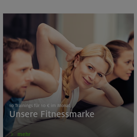
München
25.08./01./08.09.26
Aufbaukurs Klettern indoor (3 Termine)
Gilching
26.08.26
Schnupperkletterkurs indoor
10 Trainings für 10 € im Monat
München
Unsere Fitnessmarke
27./28.08.26
mehr