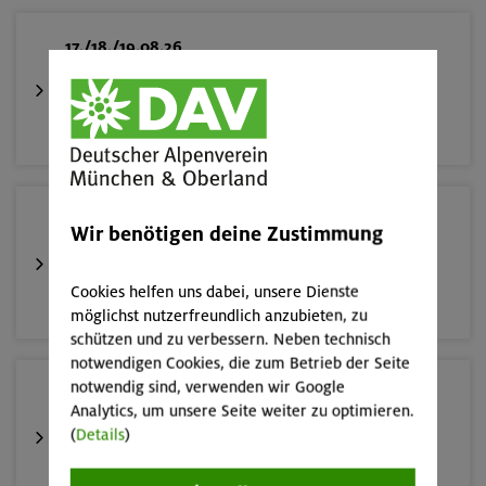
17./18./19.08.26
Aufbaukurs Klettern indoor (3 Termine)
München
16.08.26
Wir benötigen deine Zustimmung
Schnupperkletterkurs indoor
Cookies helfen uns dabei, unsere Dienste
München
möglichst nutzerfreundlich anzubieten, zu
schützen und zu verbessern. Neben technisch
notwendigen Cookies, die zum Betrieb der Seite
notwendig sind, verwenden wir Google
19.08.26
Analytics, um unsere Seite weiter zu optimieren.
Schnupperkletterkurs indoor
(
Details
)
München