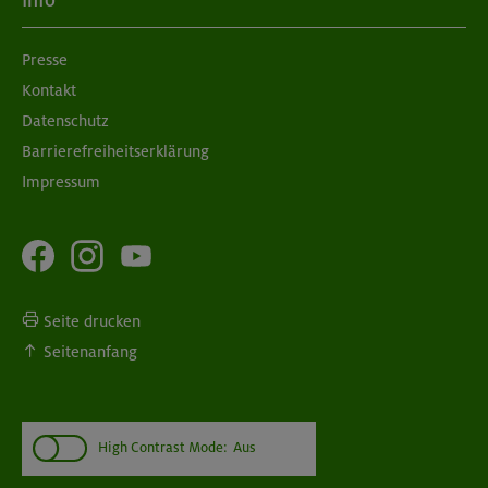
Info
München
Presse
Kontakt
08./09.09.26
Grundkurs Klettern indoor
Datenschutz
Barrierefreiheitserklärung
München
Impressum
Seite drucken
Seitenanfang
High Contrast Mode:
Aus