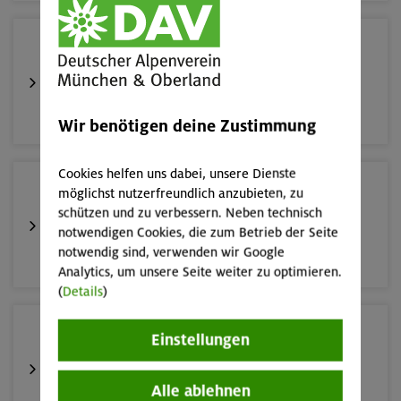
16.08.26
Schnupperkletterkurs indoor
München
Wir benötigen deine Zustimmung
Cookies helfen uns dabei, unsere Dienste
19.08.26
möglichst nutzerfreundlich anzubieten, zu
Schnupperkletterkurs indoor
schützen und zu verbessern. Neben technisch
notwendigen Cookies, die zum Betrieb der Seite
notwendig sind, verwenden wir Google
München
Analytics, um unsere Seite weiter zu optimieren.
(
Details
)
22./23.08.26
Einstellungen
Bouldern für Einsteiger indoor
Alle ablehnen