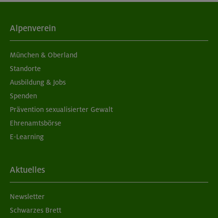
04./11.09.26
Grundkurs Klettern indoor
Alpenverein
München
München & Oberland
Standorte
Ausbildung & Jobs
05./06.09.26
Spenden
Grundkurs Klettern indoor
Prävention sexualisierter Gewalt
Ehrenamtsbörse
München
E-Learning
05./06.09.26
Aktuelles
Aufbaukurs Klettern indoor (2 Termine)
Newsletter
München
Schwarzes Brett