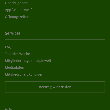
Obacht geben!
App "Mein DAV+"
05./06.09.26
Öffnungszeiten
Grundkurs Klettern indoor für Frauen
München
Services
FAQ
07./14./21.09.26
Tour der Woche
Aufbaukurs Klettern indoor (3 Termine)
Mitgliedermagazin alpinwelt
Mediadaten
München
Mitgliedschaft kündigen
Vertrag widerrufen
06.09.26
Schnupperkletterkurs indoor