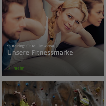
Gilching
26.08.26
Schnupperkletterkurs indoor
10 Trainings für 10 € im Monat
München
Unsere Fitnessmarke
27./28.08.26
mehr
Grundkurs Klettern indoor
Gilching
30.08./06./13.09.26