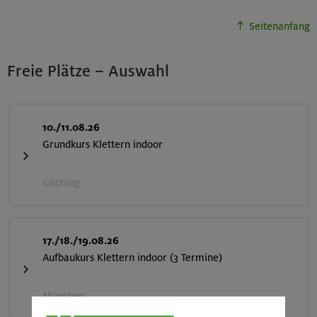
Seitenanfang
Freie Plätze – Auswahl
10./11.08.26
Grundkurs Klettern indoor
Gilching
17./18./19.08.26
Aufbaukurs Klettern indoor (3 Termine)
München