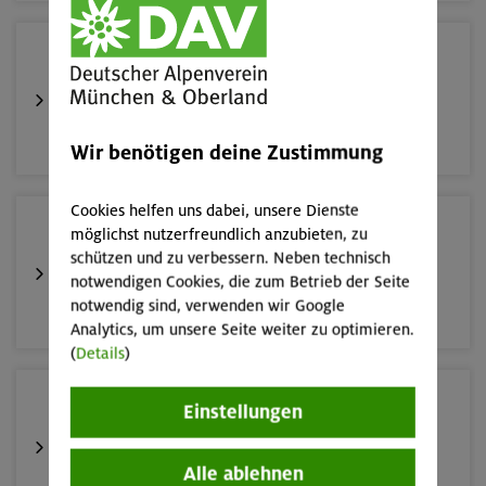
16.08.26
Schnupperkletterkurs indoor
München
Wir benötigen deine Zustimmung
Cookies helfen uns dabei, unsere Dienste
19.08.26
möglichst nutzerfreundlich anzubieten, zu
Schnupperkletterkurs indoor
schützen und zu verbessern. Neben technisch
notwendigen Cookies, die zum Betrieb der Seite
notwendig sind, verwenden wir Google
München
Analytics, um unsere Seite weiter zu optimieren.
(
Details
)
22./23.08.26
Einstellungen
Bouldern für Einsteiger indoor
Alle ablehnen