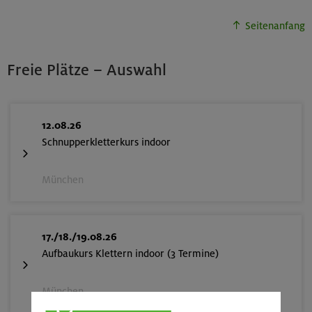
Seitenanfang
Freie Plätze – Auswahl
12.08.26
Schnupperkletterkurs indoor
München
17./18./19.08.26
Aufbaukurs Klettern indoor (3 Termine)
München