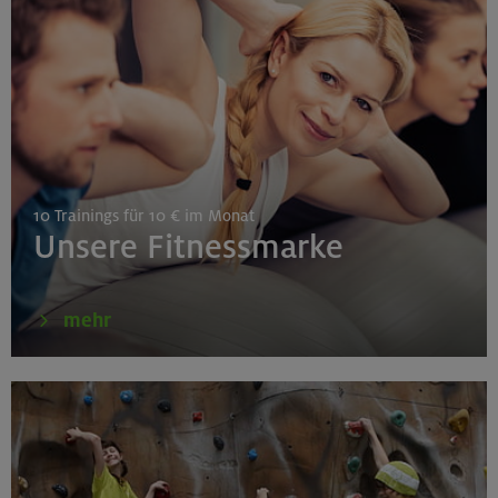
Gilching
26.08.26
Schnupperkletterkurs indoor
10 Trainings für 10 € im Monat
München
Unsere Fitnessmarke
27./28.08.26
mehr
Grundkurs Klettern indoor
Gilching
30.08./06./13.09.26