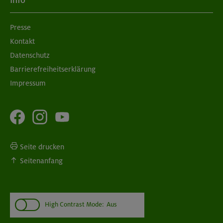
Info
München
Presse
Kontakt
08./09.09.26
Grundkurs Klettern indoor
Datenschutz
Barrierefreiheitserklärung
München
Impressum
Seite drucken
Seitenanfang
High Contrast Mode:
Aus