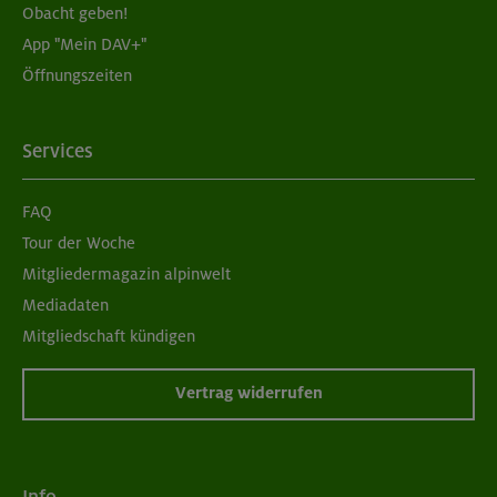
Obacht geben!
App "Mein DAV+"
05./06.09.26
Öffnungszeiten
Grundkurs Klettern indoor für Frauen
München
Services
FAQ
07./14./21.09.26
Tour der Woche
Aufbaukurs Klettern indoor (3 Termine)
Mitgliedermagazin alpinwelt
Mediadaten
München
Mitgliedschaft kündigen
Vertrag widerrufen
06.09.26
Schnupperkletterkurs indoor