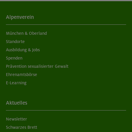
04./11.09.26
Grundkurs Klettern indoor
Alpenverein
München
München & Oberland
Standorte
Ausbildung & Jobs
05./06.09.26
Spenden
Grundkurs Klettern indoor
Prävention sexualisierter Gewalt
Ehrenamtsbörse
München
E-Learning
05./06.09.26
Aktuelles
Aufbaukurs Klettern indoor (2 Termine)
Newsletter
München
Schwarzes Brett