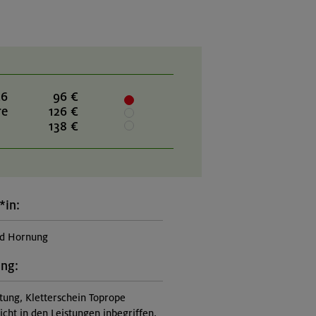
26
96 €
re
126 €
138 €
*in:
d Hornung
ung:
itung, Kletterschein Toprope
nicht in den Leistungen inbegriffen,