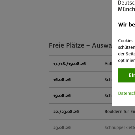
Wir b
Cookies 
Freie Plätze – Auswahl
schützen
der Seit
optimier
17./18./19.08.26
Aufbaukurs Klet
Ei
16.08.26
Schnupperklett
Datensc
19.08.26
Schnupperklett
22./23.08.26
Bouldern für Ei
23.08.26
Schnupperklett