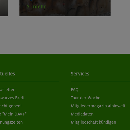
tern indoor (2 Termine)
München
mehr
tern indoor für Frauen
München
tern indoor (3 Termine)
München
erkurs indoor
München
tern indoor
München
tuelles
Services
erkurs indoor
München
wsletter
FAQ
nsteiger indoor
München
hwarzes Brett
Tour der Woche
acht geben!
Mitgliedermagazin alpinwelt
p "Mein DAV+"
Mediadaten
fnungszeiten
Mitgliedschaft kündigen