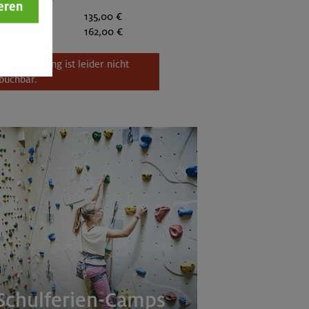
eder anderer
eren
:
135,00 €
itglieder:
162,00 €
Veranstaltung ist leider nicht
buchbar.
Schulferien-Camps