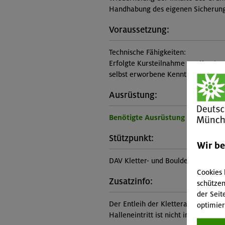
Handhabung des eigenen Sicherung
Voraussetzung:
Technische Fähigkeiten:
Erfolgte Kursteilnahme am Kurstyp
selbst erworbene Kenntnisse und Fä
Ausrüstung:
Benötigte Ausrüstung für diese 
Stützpunkt:
Wir b
DAV Kletter- und Boulderzentrum W
Cookies 
Zusatzinfo:
schützen
der Seit
Der Entleih der Kletterausrüstung (i
optimier
Halleneintritt ist nicht im Kursprei