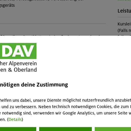
sgeräts
Leist
Kursle
(Falls 
 "Grundkurs Sportklettern indoor" oder entsprechende
fallen 
higkeiten, selbstständiges Einbinden und Sichern
Abreis
Skipass
Buch
Veranstaltung
MUC-2
enötigen deine Zustimmung
Konta
est (Gilching)
Sekti
helfen uns dabei, unsere Dienste möglichst nutzerfreundlich anzubie
 und zu verbessern. Neben technisch notwendigen Cookies, die zum 
Preise
e notwendig sind, verwenden wir Google Analytics, um unsere Seite w
nkl. Kletterschuhe) ist im Kurspreis enthalten. Der
en. (
Details
)
s enthalten (Zusatzkosten ca. 7,60 €).
Mitgli