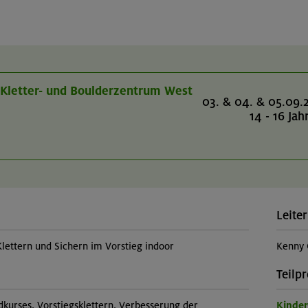
V Kletter- und Boulderzentrum West
03. & 04. & 05.09.
14 - 16 Jah
Leiter
Klettern und Sichern im Vorstieg indoor
Kenny 
Teilp
kurses, Vorstiegsklettern, Verbesserung der
Kinde