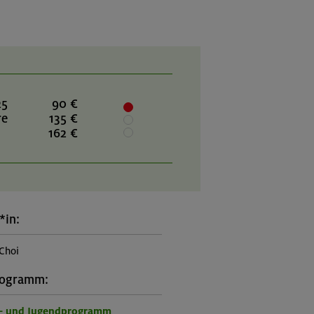
25
90 €
re
135 €
162 €
*in:
Choi
rogramm:
r- und Jugendprogramm