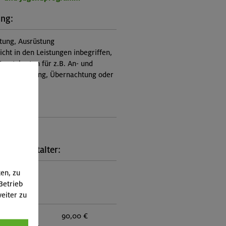
ung:
itung, Ausrüstung
nicht in den Leistungen inbegriffen,
Zusatzkosten für z.B. An- und
e, Verpflegung, Übernachtung oder
 an.)
ungscode:
5-0958
kt Veranstalter:
on München
ten, zu
Betrieb
:
eiter zu
eder:
90,00 €