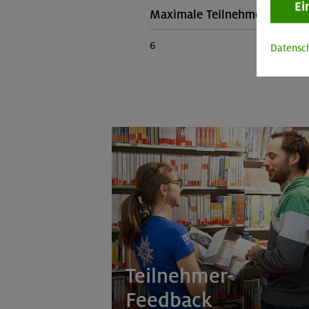
Ei
Maximale Teilnehmerzahl:
6
Datensc
Teilnehmer-
Feedback