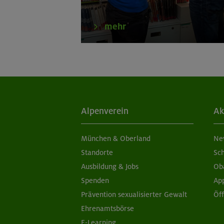
mehr
Alpenverein
Ak
München & Oberland
Ne
Standorte
Sc
Ausbildung & Jobs
Ob
Spenden
Ap
Prävention sexualisierter Gewalt
Öf
Ehrenamtsbörse
E-Learning