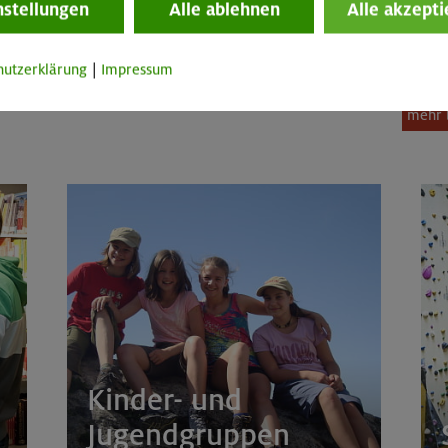
Mitgli
nstellungen
Alle ablehnen
Alle akzepti
Sektion
Nichtm
hutzerklärung
|
Impressum
Diese 
mehr 
Kinder- und
Jugendgruppen