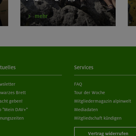
mehr
tuelles
Services
wsletter
FAQ
hwarzes Brett
Tour der Woche
acht geben!
Mitgliedermagazin alpinwelt
p "Mein DAV+"
Mediadaten
fnungszeiten
Mitgliedschaft kündigen
Vertrag widerrufen