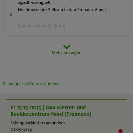
29.08.-02.09.26
Hochtouren im Sellrain in den Stubaier Alpen
Stubaier Alpen (Sellrain)
07.-11.09.26
Mehr anzeigen
Eseliges Berg-Abenteuer
Bayerische Voralpen (Schlierseer Berge)
Schnupperkletterkurse indoor
06.-12.09.26
Adventurecamp im Karwendel
Fr 15:15-18:15 | DAV Kletter- und
Boulderzentrum Nord (Freimann)
Karwendel
Schnupperkletterkurs indoor
OL-25-0819