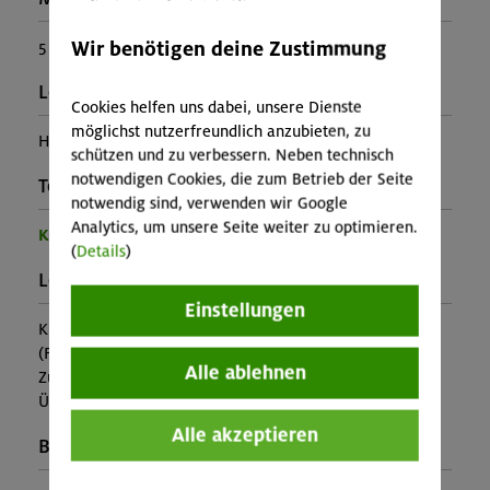
Wir benötigen deine Zustimmung
5
Leiter*in:
Cookies helfen uns dabei, unsere Dienste
möglichst nutzerfreundlich anzubieten, zu
Helmut Kreppel
schützen und zu verbessern. Neben technisch
notwendigen Cookies, die zum Betrieb der Seite
Teilprogramm:
notwendig sind, verwenden wir Google
Analytics, um unsere Seite weiter zu optimieren.
Kinder- und Jugendprogramm
(
Details
)
Leistung:
Einstellungen
Kursleitung, Ausrüstung
(Falls nicht in den Leistungen inbegriffen, fallen
Alle ablehnen
Zusatzkosten für z.B. An- und Abreise, Verpflegung,
Übernachtung oder Skipass an.)
Alle akzeptieren
Buchungscode: