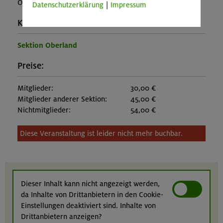
OL-25-0819
Datenschutzerklärung
|
Impressum
Kontakt Veranstalter:
Sektion Oberland
Preise:
Mitglieder:
30,00 €
Mitglieder anderer Sektion:
45,00 €
Nichtmitglieder:
54,00 €
Diese Veranstaltung ist leider nicht mehr buchbar.
Dieser Inhalt kann nicht angezeigt werden,
da Inhalte von Drittanbietern in den Cookie-
Einstellungen deaktiviert sind. Inhalte von
Drittanbietern anzeigen?