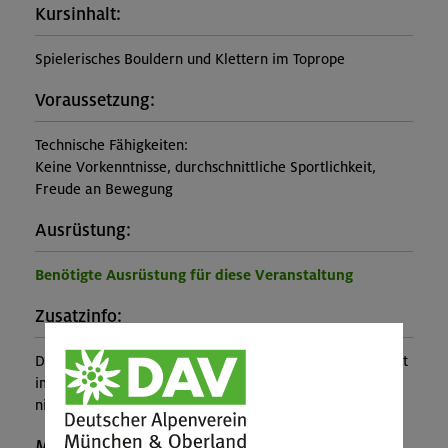
Kursinhalt:
Spielerisches Bouldern und Klettern im Toprope
Voraussetzung:
Technische Fähigkeiten:
Keine Vorkenntnisse, durchschnittliche Sportlichkeit,
Freude an Bewegung
Ausrüstung:
Benötigte Ausrüstung für diese Veranstaltung
Zusatzinfo:
Der Entleih der Kletterausrüstung (inkl. Kletterschuhe) ist
im Kurspreis enthalten. Der Halleneintritt von 7,60 € ist
nicht im Kurspreis enthalten.
Maximale Teilnehmerzahl: