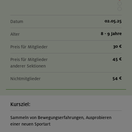
20.09.26
Mountainbike-Grundkurs Fahrtechnik und kleine Tour
02.05.25
Datum
8 - 9 Jahre
Alter
München und Umgebung
30 €
Preis für Mitglieder
45 €
01.-03.11.26
Preis für Mitglieder
anderer Sektionen
Herbstliche Durchquerung von Lenggries zum
Kochelsee
54 €
Nichtmitglieder
Bayerische Voralpen (Benediktenwandgruppe)
Kursziel:
Sammeln von Bewegungserfahrungen, Ausprobieren
einer neuen Sportart