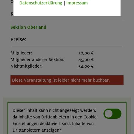
OL-25-0876
Datenschutzerklärung
|
Impressum
Kontakt Veranstalter:
Sektion Oberland
Preise:
Mitglieder:
30,00 €
Mitglieder anderer Sektion:
45,00 €
Nichtmitglieder:
54,00 €
Diese Veranstaltung ist leider nicht mehr buchbar.
Dieser Inhalt kann nicht angezeigt werden,
da Inhalte von Drittanbietern in den Cookie-
Einstellungen deaktiviert sind. Inhalte von
Drittanbietern anzeigen?