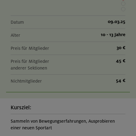
20.09.26
Mountainbike-Grundkurs Fahrtechnik und kleine Tour
09.03.25
Datum
10 - 13 Jahre
Alter
München und Umgebung
30 €
Preis für Mitglieder
45 €
01.-03.11.26
Preis für Mitglieder
anderer Sektionen
Herbstliche Durchquerung von Lenggries zum
Kochelsee
54 €
Nichtmitglieder
Bayerische Voralpen (Benediktenwandgruppe)
Kursziel:
Sammeln von Bewegungserfahrungen, Ausprobieren
einer neuen Sportart