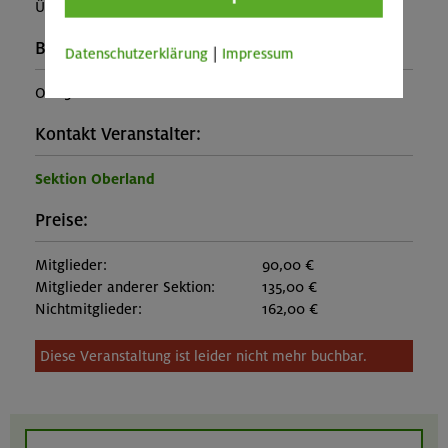
Übernachtung oder Skipass an.)
Buchungscode:
Datenschutzerklärung
|
Impressum
OL-25-1122
Kontakt Veranstalter:
Sektion Oberland
Preise:
Mitglieder:
90,00 €
Mitglieder anderer Sektion:
135,00 €
Nichtmitglieder:
162,00 €
Diese Veranstaltung ist leider nicht mehr buchbar.