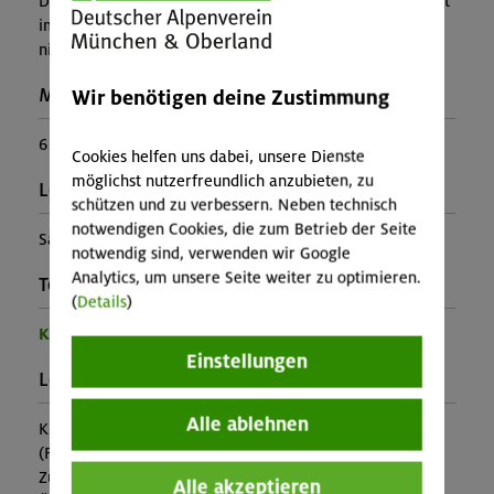
Der Entleih der Kletterausrüstung (inkl. Kletterschuhe) ist
im Kurspreis enthalten. Der Halleneintritt von 7,60 € ist
nicht im Kurspreis enthalten.
Maximale Teilnehmerzahl:
Wir benötigen deine Zustimmung
6
Cookies helfen uns dabei, unsere Dienste
möglichst nutzerfreundlich anzubieten, zu
Leiter*in:
schützen und zu verbessern. Neben technisch
notwendigen Cookies, die zum Betrieb der Seite
Samuel Levermann
notwendig sind, verwenden wir Google
Analytics, um unsere Seite weiter zu optimieren.
Teilprogramm:
(
Details
)
Kinder- und Jugendprogramm
Einstellungen
Leistung:
Alle ablehnen
Kursleitung, Ausrüstung
(Falls nicht in den Leistungen inbegriffen, fallen
Zusatzkosten für z.B. An- und Abreise, Verpflegung,
Alle akzeptieren