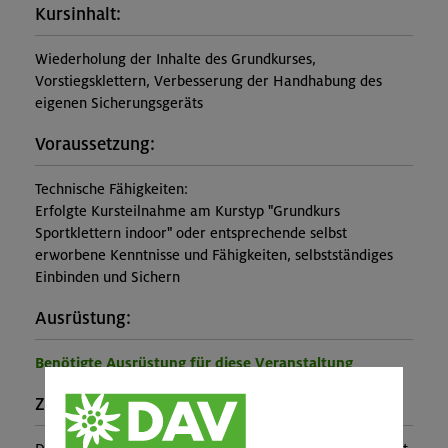
Kursinhalt:
Wiederholung der Inhalte des Grundkurses,
Vorstiegsklettern, Verbesserung der Handhabung des
eigenen Sicherungsgeräts
Voraussetzung:
Technische Fähigkeiten:
Erfolgte Kursteilnahme am Kurstyp "Grundkurs
Sportklettern indoor" oder entsprechende selbst
erworbene Kenntnisse und Fähigkeiten, selbstständiges
Einbinden und Sichern
Ausrüstung:
Benötigte Ausrüstung für diese Veranstaltung
Zusatzinfo: