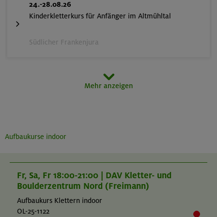
24.-28.08.26
Kinderkletterkurs für Anfänger im Altmühltal
Südlicher Frankenjura
29.08.-02.09.26
Mehr anzeigen
Hochtouren im Sellrain in den Stubaier Alpen
Stubaier Alpen (Sellrain)
Aufbaukurse indoor
07.-11.09.26
Eseliges Berg-Abenteuer
Fr, Sa, Fr 18:00-21:00 | DAV Kletter- und
Boulderzentrum Nord (Freimann)
Bayerische Voralpen (Schlierseer Berge)
Aufbaukurs Klettern indoor
OL-25-1122