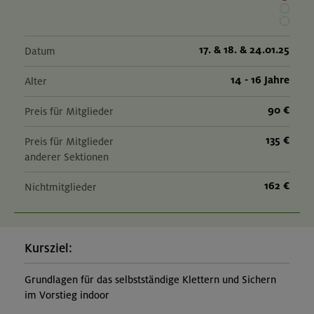
06.-12.09.26
Adventurecamp im Karwendel
17. & 18. & 24.01.25
Datum
14 - 16 Jahre
Alter
Karwendel
90 €
Preis für Mitglieder
135 €
20.09.26
Preis für Mitglieder
anderer Sektionen
Mountainbike-Grundkurs Fahrtechnik und kleine Tour
162 €
Nichtmitglieder
München und Umgebung
Kursziel:
01.-03.11.26
Herbstliche Durchquerung von Lenggries zum
Grundlagen für das selbstständige Klettern und Sichern
Kochelsee
im Vorstieg indoor
Bayerische Voralpen (Benediktenwandgruppe)