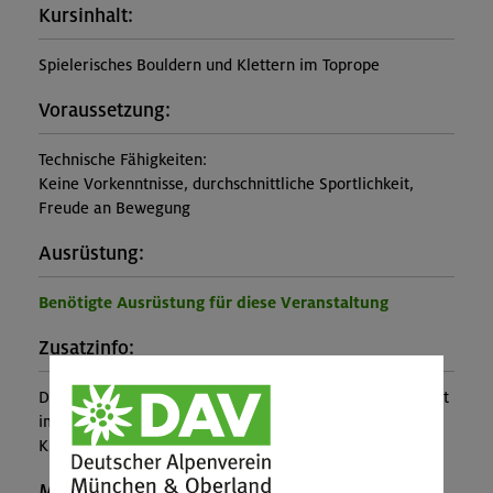
Kursinhalt:
Spielerisches Bouldern und Klettern im Toprope
Voraussetzung:
Technische Fähigkeiten:
Keine Vorkenntnisse, durchschnittliche Sportlichkeit,
Freude an Bewegung
Ausrüstung:
Benötigte Ausrüstung für diese Veranstaltung
Zusatzinfo:
Der Entleih der Kletterausrüstung (inkl. Kletterschuhe) ist
im Kurspreis enthalten. Der Halleneintritt ist nicht im
Kurspreis enthalten.
Maximale Teilnehmerzahl: