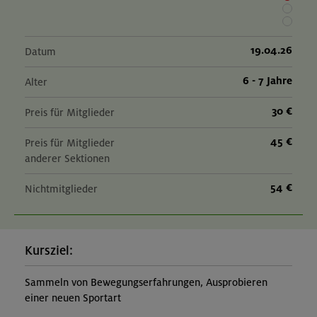
06.-12.09.26
Adventurecamp im Karwendel
19.04.26
Datum
6 - 7 Jahre
Alter
Karwendel
30 €
Preis für Mitglieder
45 €
20.09.26
Preis für Mitglieder
anderer Sektionen
Mountainbike-Grundkurs Fahrtechnik und kleine Tour
54 €
Nichtmitglieder
München und Umgebung
Kursziel:
01.-03.11.26
Herbstliche Durchquerung von Lenggries zum
Sammeln von Bewegungserfahrungen, Ausprobieren
Kochelsee
einer neuen Sportart
Bayerische Voralpen (Benediktenwandgruppe)