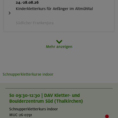
24.-28.08.26
Kinderkletterkurs für Anfänger im Altmühltal
Südlicher Frankenjura
29.08.-02.09.26
Mehr anzeigen
Hochtouren im Sellrain in den Stubaier Alpen
Stubaier Alpen (Sellrain)
Schnupperkletterkurse indoor
07.-11.09.26
Eseliges Berg-Abenteuer
So 09:30-12:30 | DAV Kletter- und
Boulderzentrum Süd (Thalkirchen)
Bayerische Voralpen (Schlierseer Berge)
Schnupperkletterkurs indoor
MUC-26-0791