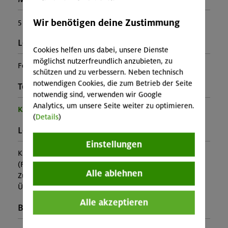
Wir benötigen deine Zustimmung
5
Leiter*in:
Cookies helfen uns dabei, unsere Dienste
möglichst nutzerfreundlich anzubieten, zu
Foad Joodi Khosroshahi
schützen und zu verbessern. Neben technisch
notwendigen Cookies, die zum Betrieb der Seite
Teilprogramm:
notwendig sind, verwenden wir Google
Analytics, um unsere Seite weiter zu optimieren.
Kinder- und Jugendprogramm
(
Details
)
Leistung:
Einstellungen
Kursleitung, Ausrüstung
(Falls nicht in den Leistungen inbegriffen, fallen
Alle ablehnen
Zusatzkosten für z.B. An- und Abreise, Verpflegung,
Übernachtung oder Skipass an.)
Alle akzeptieren
Buchungscode: