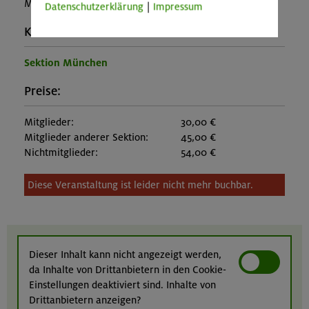
MUC-26-0791
Datenschutzerklärung
|
Impressum
Kontakt Veranstalter:
Sektion München
Preise:
Mitglieder:
30,00 €
Mitglieder anderer Sektion:
45,00 €
Nichtmitglieder:
54,00 €
Diese Veranstaltung ist leider nicht mehr buchbar.
Dieser Inhalt kann nicht angezeigt werden,
da Inhalte von Drittanbietern in den Cookie-
Einstellungen deaktiviert sind. Inhalte von
Drittanbietern anzeigen?