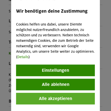
Wir benötigen deine Zustimmung
5
Leiter*in:
Cookies helfen uns dabei, unsere Dienste
möglichst nutzerfreundlich anzubieten, zu
Samuel Levermann
schützen und zu verbessern. Neben technisch
notwendigen Cookies, die zum Betrieb der Seite
Teilprogramm:
notwendig sind, verwenden wir Google
Analytics, um unsere Seite weiter zu optimieren.
Kinder- und Jugendprogramm
(
Details
)
Leistung:
Einstellungen
Kursleitung, Ausrüstung
(Falls nicht in den Leistungen inbegriffen, fallen
Alle ablehnen
Zusatzkosten für z.B. An- und Abreise, Verpflegung,
Übernachtung oder Skipass an.)
Alle akzeptieren
Buchungscode: