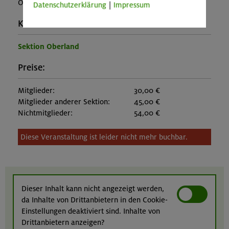
OL-25-1451
Datenschutzerklärung
|
Impressum
Kontakt Veranstalter:
Sektion Oberland
Preise:
Mitglieder:
30,00 €
Mitglieder anderer Sektion:
45,00 €
Nichtmitglieder:
54,00 €
Diese Veranstaltung ist leider nicht mehr buchbar.
Dieser Inhalt kann nicht angezeigt werden,
da Inhalte von Drittanbietern in den Cookie-
Einstellungen deaktiviert sind. Inhalte von
Drittanbietern anzeigen?