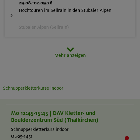
29.08.-02.09.26
Hochtouren im Sellrain in den Stubaier Alpen
Stubaier Alpen (Sellrain)
07.-11.09.26
Mehr anzeigen
Eseliges Berg-Abenteuer
Bayerische Voralpen (Schlierseer Berge)
Schnupperkletterkurse indoor
06.-12.09.26
Adventurecamp im Karwendel
Mo 12:45-15:45 | DAV Kletter- und
Boulderzentrum Süd (Thalkirchen)
Karwendel
Schnupperkletterkurs indoor
OL-25-1451