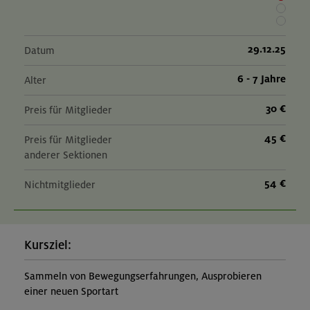
20.09.26
Mountainbike-Grundkurs Fahrtechnik und kleine Tour
29.12.25
Datum
6 - 7 Jahre
Alter
München und Umgebung
30 €
Preis für Mitglieder
45 €
01.-03.11.26
Preis für Mitglieder
anderer Sektionen
Herbstliche Durchquerung von Lenggries zum
Kochelsee
54 €
Nichtmitglieder
Bayerische Voralpen (Benediktenwandgruppe)
Kursziel:
Sammeln von Bewegungserfahrungen, Ausprobieren
einer neuen Sportart