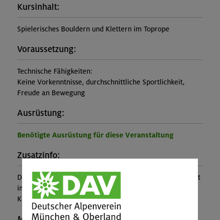
Kursinhalt:
Spielerisches Bouldern und Klettern im Toprope
Voraussetzung:
Technische Fähigkeiten:
Keine Vorkenntnisse, durchschnittliche Sportlichkeit,
Freude an Bewegung
Ausrüstung:
Benötigte Ausrüstung für diese Veranstaltung
Zusatzinfo:
Der Entleih der Kletterausrüstung (inkl. Kletterschuhe) ist
im Kurspreis enthalten. Der Halleneintritt ist nicht im
Kurspreis enthalten.
Maximale Teilnehmerzahl: