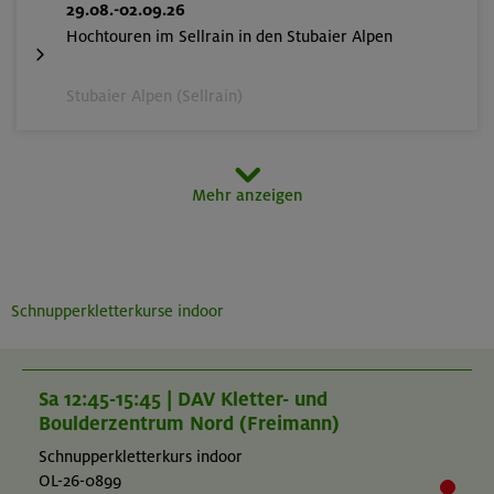
29.08.-02.09.26
Hochtouren im Sellrain in den Stubaier Alpen
Stubaier Alpen (Sellrain)
07.-11.09.26
Mehr anzeigen
Eseliges Berg-Abenteuer
Bayerische Voralpen (Schlierseer Berge)
Schnupperkletterkurse indoor
06.-12.09.26
Adventurecamp im Karwendel
Sa 12:45-15:45 | DAV Kletter- und
Boulderzentrum Nord (Freimann)
Karwendel
Schnupperkletterkurs indoor
OL-26-0899