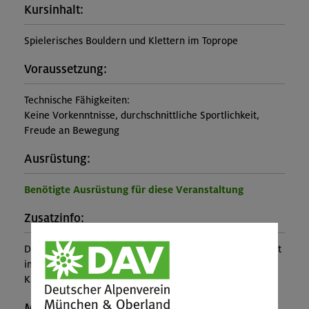
Kursinhalt:
Spielerisches Bouldern und Klettern im Toprope
Voraussetzung:
Technische Fähigkeiten:
Keine Vorkenntnisse, durchschnittliche Sportlichkeit,
Freude an Bewegung
Ausrüstung:
Benötigte Ausrüstung für diese Veranstaltung
Zusatzinfo:
Der Entleih der Kletterausrüstung (inkl. Kletterschuhe) ist
im Kurspreis enthalten. Der Halleneintritt ist nicht im
Kurspreis enthalten.
Maximale Teilnehmerzahl: