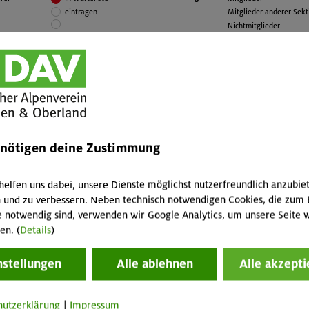
tände
gemacht und möchtest nun alles Gelernte
Alpin
eintragen
Mitglieder anderer Sek
noch einmal wiederholen, vertiefen und
und S
Nichtmitglieder
verfestigen? Dann ist der Alpinkletterkurs für
mehr
— bedeutet keine Teilna
Fortgeschrittene genau das Richtige.
ishütte
29.08.-02.0
14 - 17 
enötigen deine Zustimmung
helfen uns dabei, unsere Dienste möglichst nutzerfreundlich anzubie
 und zu verbessern. Neben technisch notwendigen Cookies, die zum 
e notwendig sind, verwenden wir Google Analytics, um unsere Seite w
gen
en. (
Details
)
nstellungen
Alle ablehnen
Alle akzepti
ishütte
30.08.-02.0
14 - 16 
hutzerklärung
|
Impressum