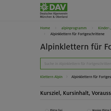
Home
alpinprogramm
Kinder-
Alpinklettern für Fortgeschrittene
Alpinklettern für F
Klettern Alpin
Alpinklettern für Fortge
Kursziel, Kursinhalt, Voraus
Kursziel:
Neben der Wiederholung von
Plätze frei
Wenige Plätze f