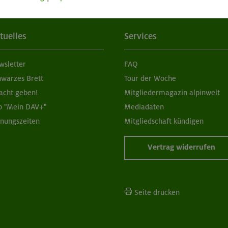
tuelles
Services
wsletter
FAQ
hwarzes Brett
Tour der Woche
acht geben!
Mitgliedermagazin alpinwelt
p "Mein DAV+"
Mediadaten
fnungszeiten
Mitgliedschaft kündigen
Vertrag widerrufen
Seite drucken