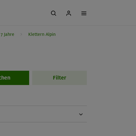
7 Jahre
Klettern Alpin
chen
Filter
ussetzung:
nstaltungsspezifische Voraussetzungen: