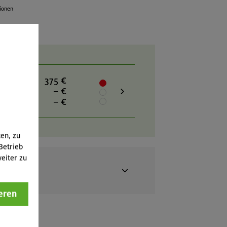
kletterkurs für Einsteiger, Trittsicherheit
tionen
chwindelfreiheit, Kondition für
stündige Touren
hme möglich
9.26
375 €
Jahre
– €
– €
ten, zu
Betrieb
eiter zu
eren
9.25
375 €
Jahre
– €
– €