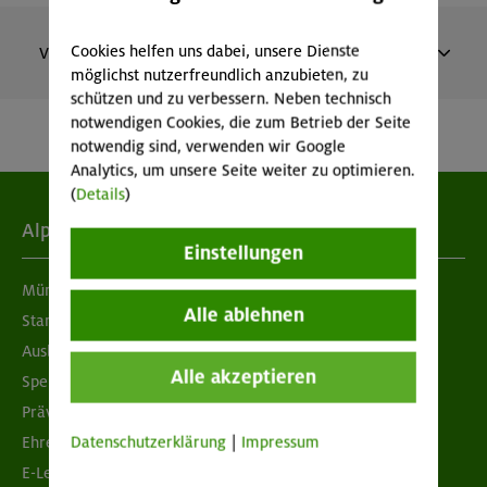
Cookies helfen uns dabei, unsere Dienste
Vergangene Veranstaltungen
möglichst nutzerfreundlich anzubieten, zu
schützen und zu verbessern. Neben technisch
Südlicher Frankenjura - Naturfreundehaus
notwendigen Cookies, die zum Betrieb der Seite
Konstein
notwendig sind, verwenden wir Google
Kinderkletterkurs für Fortgeschrittene im Altmühltal
Analytics, um unsere Seite weiter zu optimieren.
MUC-26-0638
(
Details
)
Alpenverein
Einstellungen
05.-09.08.26
Datum
München & Oberland
Alle ablehnen
Standorte
9 - 12 Jahre
Alter
Ausbildung & Jobs
340 €
Preis für Mitglieder
Alle akzeptieren
Spenden
Prävention sexualisierter Gewalt
– €
Preis für Mitglieder
Datenschutzerklärung
|
Impressum
anderer Sektionen
Ehrenamtsbörse
E-Learning