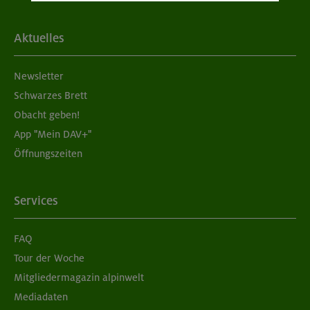
– €
Nichtmitglieder
Aktuelles
Südlicher Frankenjura - Naturfreundehaus
Konstein
Newsletter
Kinderkletterkurs für Fortgeschrittene im Altmühltal
Schwarzes Brett
MUC-26-0637
Obacht geben!
App "Mein DAV+"
03.-07.06.26
Öffnungszeiten
Datum
9 - 12 Jahre
Alter
Services
340 €
Preis für Mitglieder
FAQ
– €
Preis für Mitglieder
Tour der Woche
anderer Sektionen
Mitgliedermagazin alpinwelt
– €
Nichtmitglieder
Mediadaten