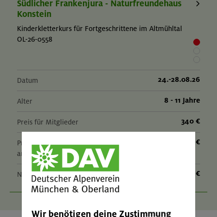
Südlicher Frankenjura - Naturfreundehaus
Konstein
Kinderkletterkurs für Fortgeschrittene im Altmühltal
OL-26-0558
24.-28.08.26
Datum
8 - 11 Jahre
Alter
340 €
Preis für Mitglieder
– €
Preis für Mitglieder
anderer Sektionen
– €
Nichtmitglieder
Wir benötigen deine Zustimmung