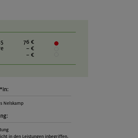
25
76 €
re
– €
– €
*in:
as Nelskamp
ung:
itung
nicht in den Leistungen inbegriffen,