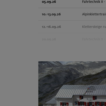
05.09.26
Fahrtechnik II 
10.-13.09.26
Alpinklettertra
12.-16.09.26
Klettersteige r
20.09.26
Fahrtechnik II 
26.-30.09.26
Stiege und Stei
01.-04.10.26
Leichte Klette
Vorsorgliche Informationen