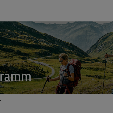
gramm
r