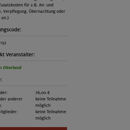
Zusatzkosten für z.B. An- und
e, Verpflegung, Übernachtung oder
 an.)
ungscode:
1152
kt Veranstalter:
n Oberland
:
eder:
76,00 €
eder anderer
keine Teilnahme
:
möglich
itglieder:
keine Teilnahme
möglich