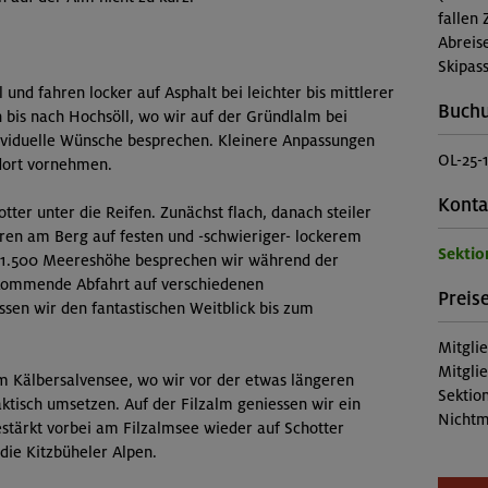
fallen 
Abreis
Skipass
l und fahren locker auf Asphalt bei leichter bis mittlerer
Buch
bis nach Hochsöll, wo wir auf der Gründlalm bei
ividuelle Wünsche besprechen. Kleinere Anpassungen
OL-25-
 dort vornehmen.
Konta
ter unter die Reifen. Zunächst flach, danach steiler
ren am Berg auf festen und -schwieriger- lockerem
Sektio
f 1.500 Meereshöhe besprechen wir während der
e kommende Abfahrt auf verschiedenen
Preise
sen wir den fantastischen Weitblick bis zum
Mitgli
Mitgli
m Kälbersalvensee, wo wir vor der etwas längeren
Sektion
aktisch umsetzen. Auf der Filzalm geniessen wir ein
Nichtm
stärkt vorbei am Filzalmsee wieder auf Schotter
 die Kitzbüheler Alpen.