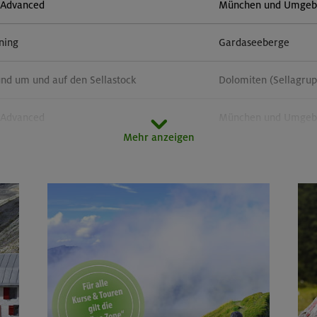
- Advanced
München und Umgebun
ining
Gardaseeberge
und um und auf den Sellastock
Dolomiten (Sellagru
- Advanced
München und Umgebun
Mehr anzeigen
ge in der Sächsischen Schweiz
Elbsandsteingebirge
rsteige rund um den Gardasee
Gardaseeberge