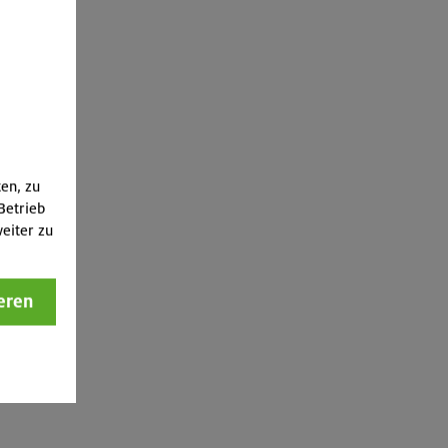
ten, zu
Betrieb
eiter zu
eren