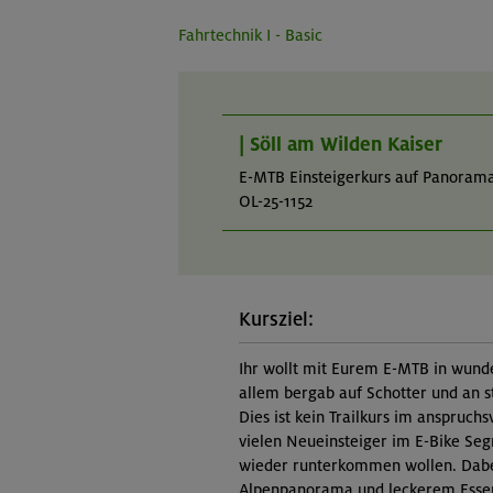
Fahrtechnik I - Basic
| Söll am Wilden Kaiser
E-MTB Einsteigerkurs auf Panorama
OL-25-1152
Kursziel:
Ihr wollt mit Eurem E-MTB in wunde
allem bergab auf Schotter und an s
Dies ist kein Trailkurs im anspruchs
vielen Neueinsteiger im E-Bike Seg
wieder runterkommen wollen. Dabe
Alpenpanorama und leckerem Essen 