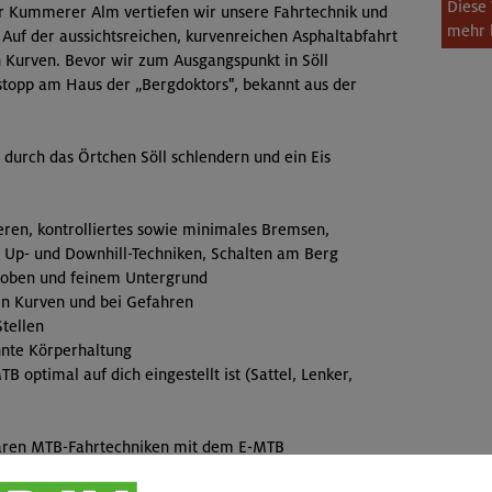
Diese 
ur Kummerer Alm vertiefen wir unsere Fahrtechnik und
mehr 
Auf der aussichtsreichen, kurvenreichen Asphaltabfahrt
n Kurven. Bevor wir zum Ausgangspunkt in Söll
opp am Haus der „Bergdoktors", bekannt aus der
durch das Örtchen Söll schlendern und ein Eis
ieren, kontrolliertes sowie minimales Bremsen,
 Up- und Downhill-Techniken, Schalten am Berg
roben und feinem Untergrund
 in Kurven und bei Gefahren
Stellen
nnte Körperhaltung
optimal auf dich eingestellt ist (Sattel, Lenker,
aren MTB-Fahrtechniken mit dem E-MTB