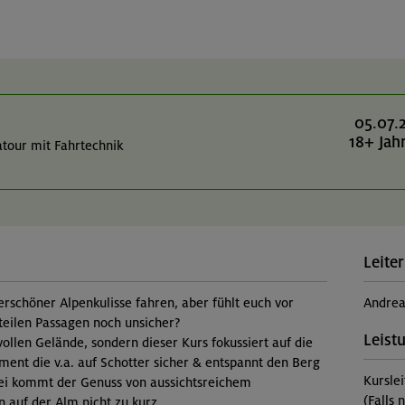
05.07.
18+ Jah
tour mit Fahrtechnik
Leiter
rschöner Alpenkulisse fahren, aber fühlt euch vor
Andre
teilen Passagen noch unsicher?
Leist
vollen Gelände, sondern dieser Kurs fokussiert auf die
ment die v.a. auf Schotter sicher & entspannt den Berg
Kursle
i kommt der Genuss von aussichtsreichem
(Falls 
auf der Alm nicht zu kurz.