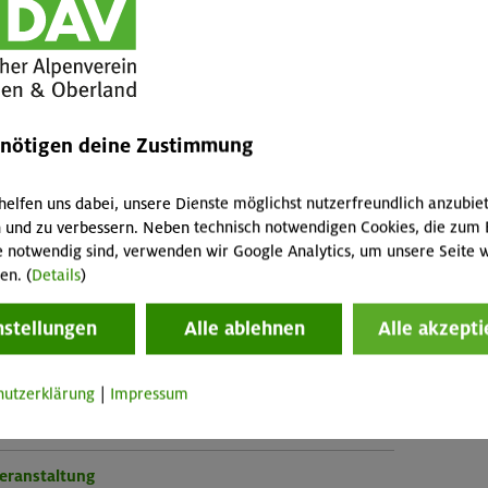
ieren, kontrolliertes sowie minimales Bremsen,
 Up- und Downhill-Techniken, Schalten am Berg
roben und feinem Untergrund
 in Kurven und bei Gefahren
enötigen deine Zustimmung
Stellen
nnte Körperhaltung
optimal auf dich eingestellt ist (Sattel, Lenker,
helfen uns dabei, unsere Dienste möglichst nutzerfreundlich anzubie
 und zu verbessern. Neben technisch notwendigen Cookies, die zum 
e notwendig sind, verwenden wir Google Analytics, um unsere Seite w
en. (
Details
)
nstellungen
Alle ablehnen
Alle akzepti
tüchtiges MTB (bitte vorher überprüfen).
 Ausdauer.
hutzerklärung
|
Impressum
Veranstaltung