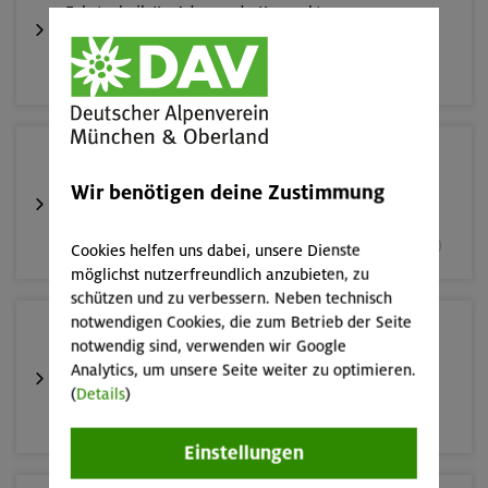
Fahrtechnik II - Advanced - Kompakt
München
05.09.26
Fahrtechnik II - Advanced
Wir benötigen deine Zustimmung
München und Umgebung (inkl. bayer. Voralpenraum)
Cookies helfen uns dabei, unsere Dienste
möglichst nutzerfreundlich anzubieten, zu
schützen und zu verbessern. Neben technisch
notwendigen Cookies, die zum Betrieb der Seite
10.-13.09.26
notwendig sind, verwenden wir Google
Alpinklettertraining
Analytics, um unsere Seite weiter zu optimieren.
(
Details
)
Gardaseeberge
Einstellungen