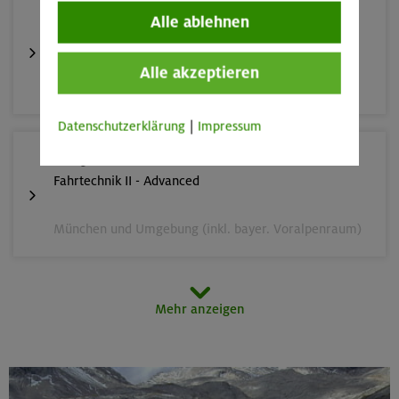
12.-16.09.26
Alle ablehnen
Klettersteige rund um und auf den Sellastock
Alle akzeptieren
Dolomiten (Sellagruppe)
Datenschutzerklärung
|
Impressum
20.09.26
Fahrtechnik II - Advanced
München und Umgebung (inkl. bayer. Voralpenraum)
26.-30.09.26
Mehr anzeigen
Stiege und Steige in der Sächsischen Schweiz
Elbsandsteingebirge