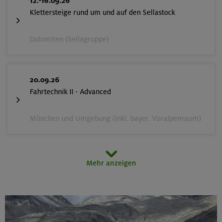
12.-16.09.26
Klettersteige rund um und auf den Sellastock
Dolomiten (Sellagruppe)
20.09.26
Fahrtechnik II - Advanced
München und Umgebung (inkl. bayer. Voralpenraum)
26.-30.09.26
Mehr anzeigen
Stiege und Steige in der Sächsischen Schweiz
Elbsandsteingebirge