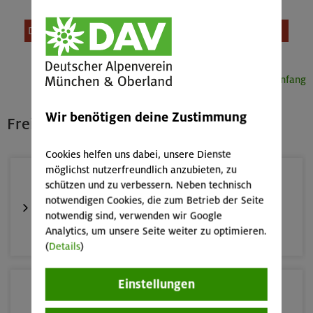
Diese Veranstaltung ist leider nicht mehr buchbar.
Seitenanfang
Wir benötigen deine Zustimmung
Freie Plätze – Auswahl
Cookies helfen uns dabei, unsere Dienste
möglichst nutzerfreundlich anzubieten, zu
15.-20.08.26
schützen und zu verbessern. Neben technisch
Klettersteige im Herzen von Montafon und Rätikon
notwendigen Cookies, die zum Betrieb der Seite
(inkl. Ü)
notwendig sind, verwenden wir Google
Analytics, um unsere Seite weiter zu optimieren.
Rätikon
(
Details
)
Einstellungen
18.08.26
Fahrtechnik II - Advanced - Kompakt