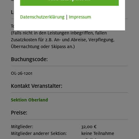
Leistung:
Datenschutzerklärung
|
Impressum
Tourleitung
(Falls nicht in den Leistungen inbegriffen, fallen
Zusatzkosten für z.B. An- und Abreise, Verpflegung,
Übernachtung oder Skipass an.)
Buchungscode:
OL-26-1201
Kontakt Veranstalter:
Sektion Oberland
Preise:
Mitglieder:
32,00 €
Mitglieder anderer Sektion:
keine Teilnahme