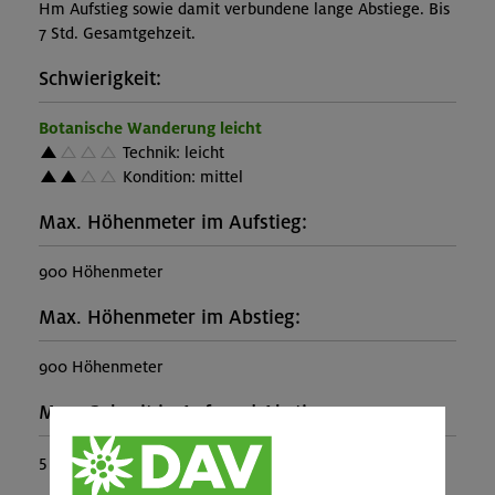
Hm Aufstieg sowie damit verbundene lange Abstiege. Bis
7 Std. Gesamtgehzeit.
Schwierigkeit:
Botanische Wanderung leicht
Technik: leicht
Kondition: mittel
Max. Höhenmeter im Aufstieg:
900 Höhenmeter
Max. Höhenmeter im Abstieg:
900 Höhenmeter
Max. Gehzeit in Auf- und Abstieg:
5 Stunden