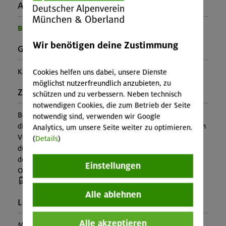
Ausrüstung:
Benötigte Ausrüstung für diese Veranstaltung
Wir benötigen deine Zustimmung
Gebirgsgruppe:
Karwendel
Cookies helfen uns dabei, unsere Dienste
möglichst nutzerfreundlich anzubieten, zu
Zusatzinfo:
schützen und zu verbessern. Neben technisch
notwendigen Cookies, die zum Betrieb der Seite
Besuch des Naturparkhaus in Hinterriß im Anschluss an
notwendig sind, verwenden wir Google
die Tour möglich. Gemeinsame Anreise mit Bus und Bahn
Analytics, um unsere Seite weiter zu optimieren.
Veranstaltungsleiter*in: Naturparkfüher*in begleitet
(
Details
)
durch ein*e Mitarbeiter*in oder Ehrenamtliche*r aus
dem Bereich Natur- und Umweltschutz der Sektion
Einstellungen
Oberland
(Anreise mit Bus oder Bahn)
Alle ablehnen
Leiter*in:
Alle akzeptieren
Martin Eibeler