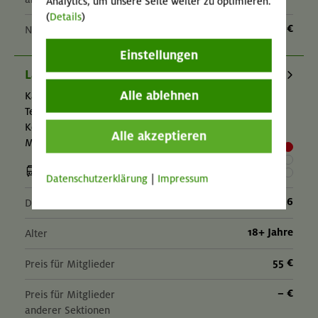
Analytics, um unsere Seite weiter zu optimieren.
(
Details
)
– €
Nichtmitglieder
Einstellungen
Lamsenspitze 2508 m, Brudertunnel
Alle ablehnen
Karwendel
Technik:
,
Kondition:
,
Alle akzeptieren
MUC-26-0444
Datenschutzerklärung
|
Impressum
06.09.26
Datum
18+ Jahre
Alter
55 €
Preis für Mitglieder
– €
Preis für Mitglieder
anderer Sektionen