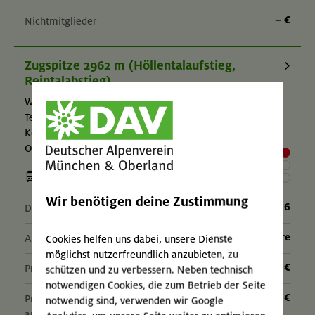
– €
Nichtmitglieder
Zugspitze 2962 m (Höllentalaufstieg,
Reintalabstieg)
Wettersteingebirge
Technik:
,
Kondition:
,
OL-26-0486
Wir benötigen deine Zustimmung
05.-07.09.26
Datum
18+ Jahre
Alter
Cookies helfen uns dabei, unsere Dienste
möglichst nutzerfreundlich anzubieten, zu
215 €
Preis für Mitglieder
schützen und zu verbessern. Neben technisch
notwendigen Cookies, die zum Betrieb der Seite
– €
Preis für Mitglieder
notwendig sind, verwenden wir Google
anderer Sektionen