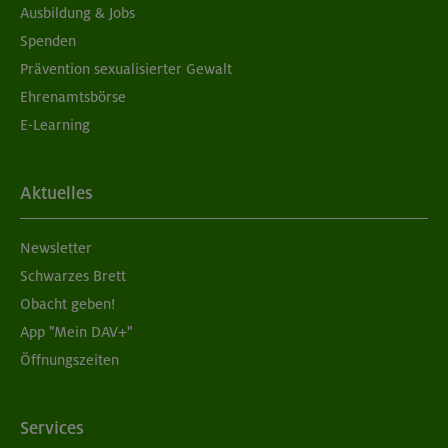
18+ Jahre
Alter
Ausbildung & Jobs
Spenden
96 €
Preis für Mitglieder
Prävention sexualisierter Gewalt
– €
Preis für Mitglieder
Ehrenamtsbörse
anderer Sektionen
E-Learning
– €
Nichtmitglieder
Aktuelles
Grünstein-Klettersteig, Watzmann-
Überschreitung 2713 m u.a.
Newsletter
Schwarzes Brett
Berchtesgadener Alpen
Technik:
,
Obacht geben!
Kondition:
,
App "Mein DAV+"
OL-26-0503
Öffnungszeiten
07.-09.08.26
Services
Datum