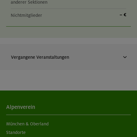
anderer Sektionen
– €
Nichtmitglieder
Vergangene Veranstaltungen
Heilbronner Weg, Bockkarkopf 2609 m
Allgäuer Alpen
Technik:
,
Kondition:
,
OL-26-0471
Alpenverein
München & Oberland
08.-09.08.26
Datum
Standorte