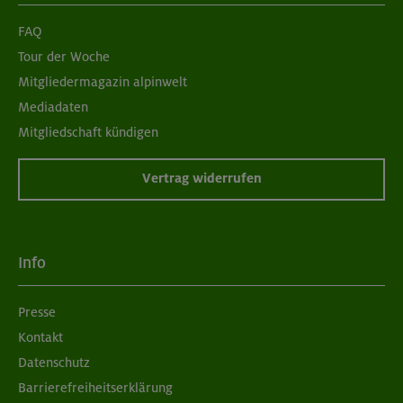
18+ Jahre
Alter
FAQ
Tour der Woche
220 €
Preis für Mitglieder
Mitgliedermagazin alpinwelt
– €
Preis für Mitglieder
Mediadaten
anderer Sektionen
Mitgliedschaft kündigen
– €
Nichtmitglieder
Vertrag widerrufen
Tegelbergsteig, Tegelberghaus 1707 m
Ammergauer Alpen
Technik:
,
Info
Kondition:
,
MUC-26-0445
Presse
Kontakt
Datenschutz
02.08.26
Datum
Barrierefreiheitserklärung