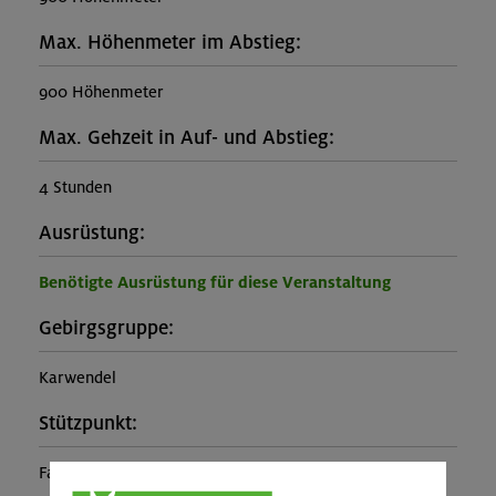
Max. Höhenmeter im Abstieg:
900 Höhenmeter
Max. Gehzeit in Auf- und Abstieg:
4 Stunden
Ausrüstung:
Benötigte Ausrüstung für diese Veranstaltung
Gebirgsgruppe:
Karwendel
Stützpunkt:
Falkenhütte