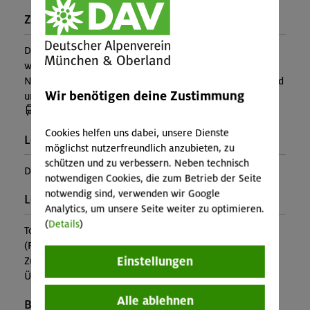
Zusatzinfo:
Der Preis für diese Veranstaltung ist eine Kaution und
wird nach Beendigung der Arbeitstour erstattet. Bei
Nichtanantritt bzw. Storno wird die Kaution entsprechend
Wir benötigen deine Zustimmung
unseren Teilnahmebedingungen einbehalten.
(Anreise mit Bus oder Bahn)
Cookies helfen uns dabei, unsere Dienste
Leiter*in:
möglichst nutzerfreundlich anzubieten, zu
schützen und zu verbessern. Neben technisch
DAV Veranstaltungsleiter
notwendigen Cookies, die zum Betrieb der Seite
notwendig sind, verwenden wir Google
Leistung:
Analytics, um unsere Seite weiter zu optimieren.
(
Details
)
Tourleitung, Übernachtung, Fahrt
(Falls nicht in den Leistungen inbegriffen, fallen
Einstellungen
Zusatzkosten für z.B. An- und Abreise, Verpflegung,
Übernachtung oder Skipass an.)
Alle ablehnen
Buchungscode: