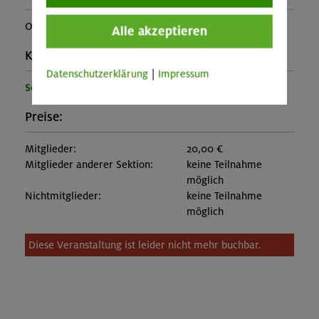
OL-25-1407
Alle akzeptieren
Kontakt Veranstalter:
Datenschutzerklärung
|
Impressum
Sektion Oberland
Preise:
Mitglieder:
20,00 €
Mitglieder anderer Sektion:
keine Teilnahme
möglich
Nichtmitglieder:
keine Teilnahme
möglich
Diese Veranstaltung ist leider nicht mehr buchbar.