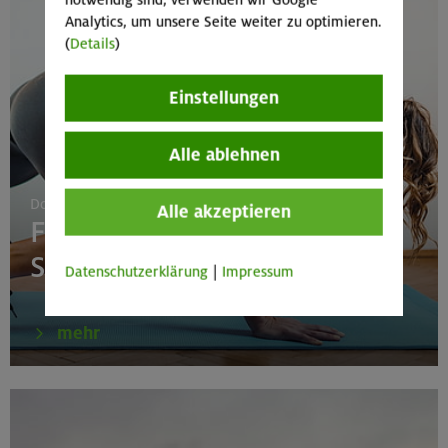
notwendig sind, verwenden wir Google
Analytics, um unsere Seite weiter zu optimieren.
(
Details
)
Einstellungen
Alle ablehnen
Donnerstag 17:30-19:00 Uhr
Alle akzeptieren
Fitnessgymnastik mit
Stretching
Datenschutzerklärung
|
Impressum
mehr