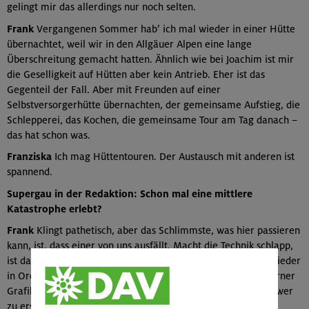
gelingt mir das allerdings nur noch selten.
Frank
Vergangenen Sommer hab’ ich mal wieder in einer Hütte
übernachtet, weil wir in den Allgäuer Alpen eine lange
Überschreitung gemacht hatten. Ähnlich wie bei Joachim ist mir
die Geselligkeit auf Hütten aber kein Antrieb. Eher ist das
Gegenteil der Fall. Aber mit Freunden auf einer
Selbstversorgerhütte übernachten, der gemeinsame Aufstieg, die
Schlepperei, das Kochen, die gemeinsame Tour am Tag danach –
das hat schon was.
Franziska
Ich mag Hüttentouren. Der Austausch mit anderen ist
spannend.
Supergau in der Redaktion: Schon mal eine mittlere
Katastrophe erlebt?
Frank
Klingt pathetisch, aber das Schlimmste, was hier passieren
kann, ist, dass einer von uns ausfällt. Macht die Technik schlapp,
ist das halb so wild. Dann kommt eben einer und bringt es wieder
in Ordnung. Aber wir drei sind nicht zu ersetzen. Unser externer
Grafiker, der seit 18 Jahren für uns arbeitet, ist ebenfalls schwer
zu ersetzen.