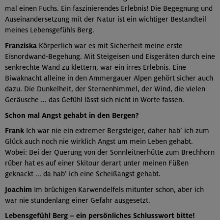
mal einen Fuchs. Ein faszinierendes Erlebnis! Die Begegnung und
Auseinandersetzung mit der Natur ist ein wichtiger Bestandteil
meines Lebensgefühls Berg.
Franziska
Körperlich war es mit Sicherheit meine erste
Eisnordwand-Begehung. Mit Steigeisen und Eisgeräten durch eine
senkrechte Wand zu klettern, war ein irres Erlebnis. Eine
Biwaknacht alleine in den Ammergauer Alpen gehört sicher auch
dazu. Die Dunkelheit, der Sternenhimmel, der Wind, die vielen
Geräusche ... das Gefühl lässt sich nicht in Worte fassen.
Schon mal Angst gehabt in den Bergen?
Frank
Ich war nie ein extremer Bergsteiger, daher hab’ ich zum
Glück auch noch nie wirklich Angst um mein Leben gehabt.
Wobei: Bei der Querung von der Sonnleitnerhütte zum Brechhorn
rüber hat es auf einer Skitour derart unter meinen Füßen
geknackt ... da hab’ ich eine Scheißangst gehabt.
Joachim
Im brüchigen Karwendelfels mitunter schon, aber ich
war nie stundenlang einer Gefahr ausgesetzt.
Lebensgefühl Berg – ein persönliches Schlusswort bitte!