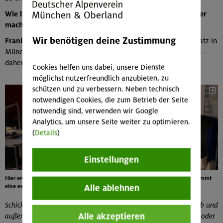
Wie lange seid ihr schon in diesen Räumlichkeiten und wer
macht im »alpinwelt«-Basecamp abends das Licht aus?
Wir benötigen deine Zustimmung
Frank
Seit 10,5 Jahren fühlen uns hier am Helmut-Fischer-Platz in
München sehr wohl. (Lacht) Wer später kommt, ist länger da –
daher mache
ich
abends in der Redaktion das Licht aus.
Cookies helfen uns dabei, unsere Dienste
möglichst nutzerfreundlich anzubieten, zu
schützen und zu verbessern. Neben technisch
notwendigen Cookies, die zum Betrieb der Seite
notwendig sind, verwenden wir Google
Analytics, um unsere Seite weiter zu optimieren.
(
Details
)
Einstellungen
Hier entsteht die »alpinwelt« von redaktioneller Seite; die Gestaltung übernimmt
Alle ablehnen
eine externe Grafik-Agentur
Schicken euch die Berge auch regelmäßig auf Termine innerhalb und
Alle akzeptieren
außerhalb der Stadt? Besucht ihr z. B. Messen wie die Outdoor oder