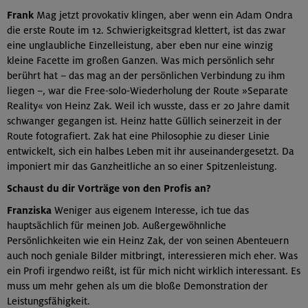
Frank
Mag jetzt provokativ klingen, aber wenn ein Adam Ondra
die erste Route im 12. Schwierigkeitsgrad klettert, ist das zwar
eine unglaubliche Einzelleistung, aber eben nur eine winzig
kleine Facette im großen Ganzen. Was mich persönlich sehr
berührt hat – das mag an der persönlichen Verbindung zu ihm
liegen –, war die Free-solo-Wiederholung der Route »Separate
Reality« von Heinz Zak. Weil ich wusste, dass er 20 Jahre damit
schwanger gegangen ist. Heinz hatte Güllich seinerzeit in der
Route fotografiert. Zak hat eine Philosophie zu dieser Linie
entwickelt, sich ein halbes Leben mit ihr auseinandergesetzt. Da
imponiert mir das Ganzheitliche an so einer Spitzenleistung.
Schaust du dir Vorträge von den Profis an?
Franziska
Weniger aus eigenem Interesse, ich tue das
hauptsächlich für meinen Job. Außergewöhnliche
Persönlichkeiten wie ein Heinz Zak, der von seinen Abenteuern
auch noch geniale Bilder mitbringt, interessieren mich eher. Was
ein Profi irgendwo reißt, ist für mich nicht wirklich interessant. Es
muss um mehr gehen als um die bloße Demonstration der
Leistungsfähigkeit.