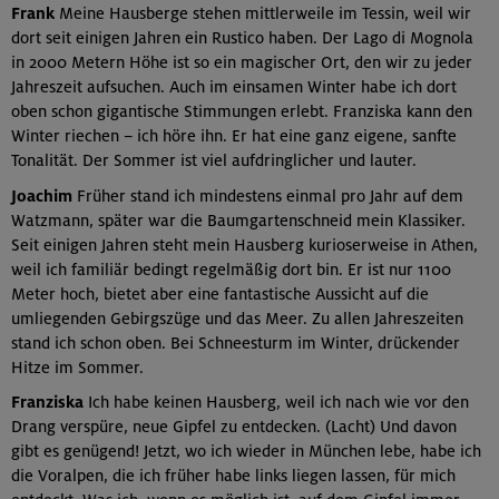
Frank
Meine Hausberge stehen mittlerweile im Tessin, weil wir
dort seit einigen Jahren ein Rustico haben. Der Lago di Mognola
in 2000 Metern Höhe ist so ein magischer Ort, den wir zu jeder
Jahreszeit aufsuchen. Auch im einsamen Winter habe ich dort
oben schon gigantische Stimmungen erlebt. Franziska kann den
Winter riechen – ich höre ihn. Er hat eine ganz eigene, sanfte
Tonalität. Der Sommer ist viel aufdringlicher und lauter.
Joachim
Früher stand ich mindestens einmal pro Jahr auf dem
Watzmann, später war die Baumgartenschneid mein Klassiker.
Seit einigen Jahren steht mein Hausberg kurioserweise in Athen,
weil ich familiär bedingt regelmäßig dort bin. Er ist nur 1100
Meter hoch, bietet aber eine fantastische Aussicht auf die
umliegenden Gebirgszüge und das Meer. Zu allen Jahreszeiten
stand ich schon oben. Bei Schneesturm im Winter, drückender
Hitze im Sommer.
Franziska
Ich habe keinen Hausberg, weil ich nach wie vor den
Drang verspüre, neue Gipfel zu entdecken. (Lacht) Und davon
gibt es genügend! Jetzt, wo ich wieder in München lebe, habe ich
die Voralpen, die ich früher habe links liegen lassen, für mich