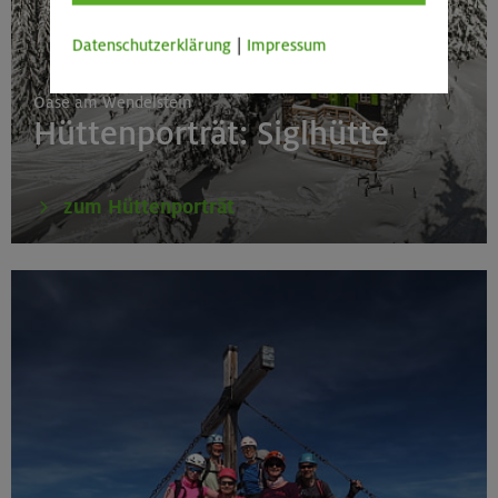
Datenschutzerklärung
|
Impressum
Oase am Wendelstein
Hüttenporträt: Siglhütte
zum Hüttenporträt