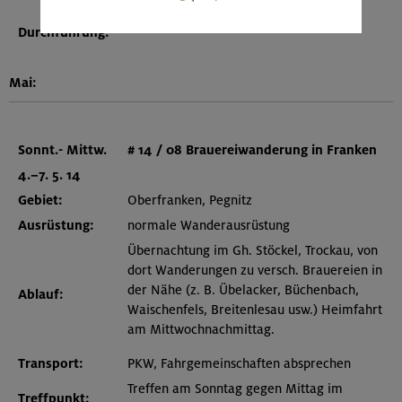
aufgeteilt werden.
Durchführung:
Mai:
Sonnt.- Mittw.
# 14 / 08 Brauereiwanderung in Franken
4.–7. 5. 14
Gebiet:
Oberfranken, Pegnitz
Ausrüstung:
normale Wanderausrüstung
Übernachtung im Gh. Stöckel, Trockau, von
dort Wanderungen zu versch. Brauereien in
der Nähe (z. B. Übelacker, Büchenbach,
Ablauf:
Waischenfels, Breitenlesau usw.) Heimfahrt
am Mittwochnachmittag.
Transport:
PKW, Fahrgemeinschaften absprechen
Treffen am Sonntag gegen Mittag im
Treffpunkt: