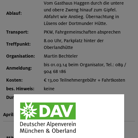
Vom Gasthaus Haggen durch die untere
und obere Zweng hinauf zum Gipfel.
Ablauf:
Abfahrt wie Anstieg. Übernachtung in
Lüsens oder Dortmunder Hütte.
Transport:
PKW, Fahrgemeinschaften absprechen
8.00 Uhr, Parkplatz hinter der
Treffpunkt:
Oberlandhütte
Organisation:
Martin Bechteler
bis 01.03.14 beim Organisator, Tel.: 089 /
Anmeldung:
904 68 186
Kosten:
€ 13,00 Teilnehmergebühr + Fahrtkosten
bes. Hinweis:
keine
Durchführung:
mit 7 Teilnehmern –
Bericht
–
Bilder
–
April:
Mittwoch
# 14 /
07
W W
anderung