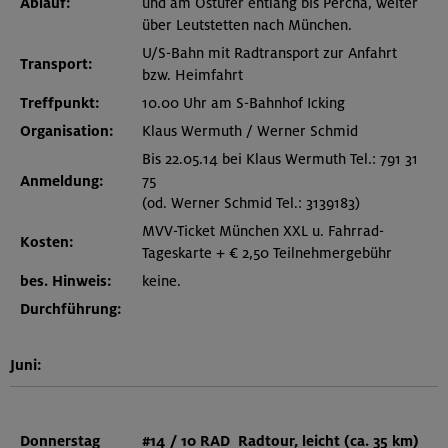
Ablauf:
und am Ostufer entlang bis Percha, weiter
über Leutstetten nach München.
U/S-Bahn mit Radtransport zur Anfahrt
Transport:
bzw. Heimfahrt
Treffpunkt:
10.00 Uhr am S-Bahnhof Icking
Organisation:
Klaus Wermuth / Werner Schmid
Bis 22.05.14 bei Klaus Wermuth Tel.: 791 31
Anmeldung:
75
(od. Werner Schmid Tel.: 3139183)
MVV-Ticket München XXL u. Fahrrad-
Kosten:
Tageskarte + € 2,50 Teilnehmergebühr
bes. Hinweis:
keine.
Durchführung:
Juni:
Donnerstag
#14 /
10 RAD
Radtour, leicht (ca. 35 km)