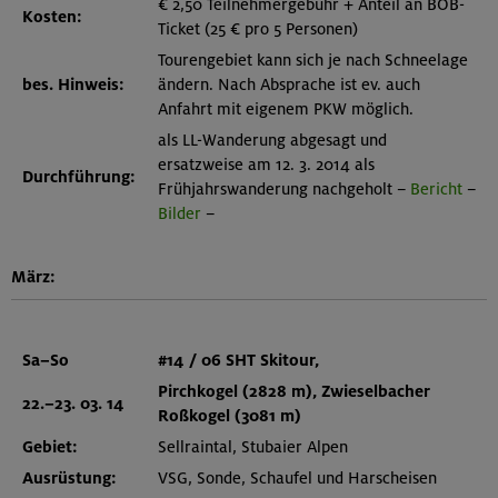
€ 2,50 Teilnehmergebühr + Anteil an BOB-
Kosten:
Ticket (25 € pro 5 Personen)
Tourengebiet kann sich je nach Schneelage
bes. Hinweis:
ändern. Nach Absprache ist ev. auch
Anfahrt mit eigenem PKW möglich.
als LL-Wanderung abgesagt und
ersatzweise am 12. 3. 2014 als
Durchführung:
Frühjahrswanderung nachgeholt –
Bericht
–
Bilder
–
März:
Sa–So
#14 / 06
SHT
Skitour,
Pirchkogel (2828 m)
, Zwieselbacher
22.–23. 03. 14
Roßkogel (3081 m)
Gebiet:
Sellraintal, Stubaier Alpen
Ausrüstung:
VSG, Sonde, Schaufel und Harscheisen