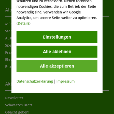
schützen und zu verbessern. Neben technisch
notwendigen Cookies, die zum Betrieb der Seite
Alpenverein
notwendig sind, verwenden wir Google
Analytics, um unsere Seite weiter zu optimieren.
(
Details
)
München & Oberland
Standorte
Einstellungen
Ausbildung & Jobs
Spenden
Alle ablehnen
Prävention sexualisierter Gewalt
Ehrenamtsbörse
Alle akzeptieren
E-Learning
Datenschutzerklärung
|
Impressum
Aktuelles
Newsletter
Schwarzes Brett
Obacht geben!