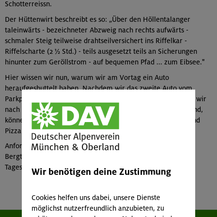
Schotterreissn.
Der Hüttenwirt beschreibt es so: „Über den Höllentalanger
taleinwärts - bezeichneter Abzweig nach rechts aufwärts -
schmaler Steig teilweise drahtseilversichert ins Riffelkar -
Riffelscharte (2 ½ Std.) - teils ausgesetzt teils an Sicherungen
hinunter zum Geröllstrom - auf bequemen Pfad ... zum Eibsee."
Hier wissen wir nun, warum wir am Vortag ein Auto
heraufgeshuttelt haben. Nachdem wir das zweite Auto vom
Parkplatz an der Talstation zum Eibsee geholt haben, fahren wir
nach Grainau auf ein Eis und wenn wir reichlich spät dran sind,
können wir den Tag bei RENZO in Partenkirchen bei Pasta und
Pizza beenden.
Anforderung: W3 seilversichert (technisch mittelschwere
Bergtour), Kondition / Ausdauer: 8 - 9 stündige
Tageswanderungen, bis 1.200 Hm pro Tag
Wir benötigen deine Zustimmung
Cookies helfen uns dabei, unsere Dienste
möglichst nutzerfreundlich anzubieten, zu