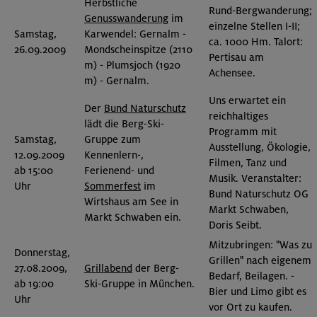
Herbstliche
Rund-Bergwanderung;
Genusswanderung
im
einzelne Stellen I-II;
Samstag,
Karwendel: Gernalm -
ca. 1000 Hm. Talort:
26.09.2009
Mondscheinspitze (2110
Pertisau am
m) - Plumsjoch (1920
Achensee.
m) - Gernalm.
Uns erwartet ein
Der
Bund Naturschutz
reichhaltiges
lädt die Berg-Ski-
Programm mit
Samstag,
Gruppe zum
Ausstellung, Ökologie,
12.09.2009
Kennenlern-,
Filmen, Tanz und
ab 15:00
Ferienend- und
Musik. Veranstalter:
Uhr
Sommerfest
im
Bund Naturschutz OG
Wirtshaus am See in
Markt Schwaben,
Markt Schwaben ein.
Doris Seibt.
Mitzubringen: "Was zu
Donnerstag,
Grillen" nach eigenem
27.08.2009,
Grillabend
der Berg-
Bedarf, Beilagen. -
ab 19:00
Ski-Gruppe in München.
Bier und Limo gibt es
Uhr
vor Ort zu kaufen.