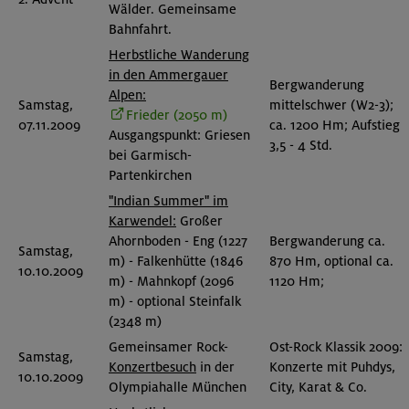
Wälder. Gemeinsame
Bahnfahrt.
Herbstliche Wanderung
in den Ammergauer
Bergwanderung
Alpen:
Samstag,
mittelschwer (W2-3);
Frieder (2050 m)
07.11.2009
ca. 1200 Hm; Aufstieg
Ausgangspunkt: Griesen
3,5 - 4 Std.
bei Garmisch-
Partenkirchen
"Indian Summer" im
Karwendel:
Großer
Ahornboden - Eng (1227
Bergwanderung ca.
Samstag,
m) - Falkenhütte (1846
870 Hm, optional ca.
10.10.2009
m) - Mahnkopf (2096
1120 Hm;
m) - optional Steinfalk
(2348 m)
Gemeinsamer Rock-
Ost-Rock Klassik 2009:
Samstag,
Konzertbesuch
in der
Konzerte mit Puhdys,
10.10.2009
Olympiahalle München
City, Karat & Co.