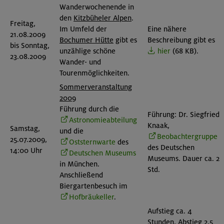
Wanderwochenende in
den
Kitzbüheler Alpen
.
Freitag,
Im Umfeld der
Eine nähere
21.08.2009
Bochumer Hütte
gibt es
Beschreibung gibt es
bis Sonntag,
unzählige schöne
hier
(68 KB).
23.08.2009
Wander- und
Tourenmöglichkeiten.
Sommerveranstaltung
2009
Führung durch die
Führung: Dr. Siegfried
Astronomieabteilung
Knaak,
Samstag,
und die
Beobachtergruppe
25.07.2009,
Oststernwarte
des
des Deutschen
14:00 Uhr
Deutschen Museums
Museums. Dauer ca. 2
in München.
Std.
Anschließend
Biergartenbesuch im
Hofbräukeller
.
Aufstieg ca. 4
Stunden, Abstieg 2,5