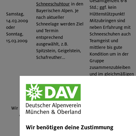
Gesamtgehzeit 6-8
Schneeschuhtour
in den
Std.; ggf. kein
Bayerischen Alpen. Je
Samstag,
Hüttenstützpunkt!
nach aktueller
14.03.2009
Mitzubringen sind
Schneelage werden Ziel
oder
neben Erfahrung mit
und Termin
Sonntag,
Schneeschuhen auch
entsprechend
15.03.2009
Teamgeist und
ausgewählt, z.B.
mittlere bis gute
Spitzstein, Geigelstein,
Kondition um in der
Schafreuther...
Gruppe
zusammenzubleiben
und im gleichmäßigen
Tempo mitzuhalten.
Wir sind umgezogen. Bitte neue Internetseite für Termine
aufrufen:
https://www.alpenverein-muenchen-
oberland.de/bergskigruppe
Wir benötigen deine Zustimmung