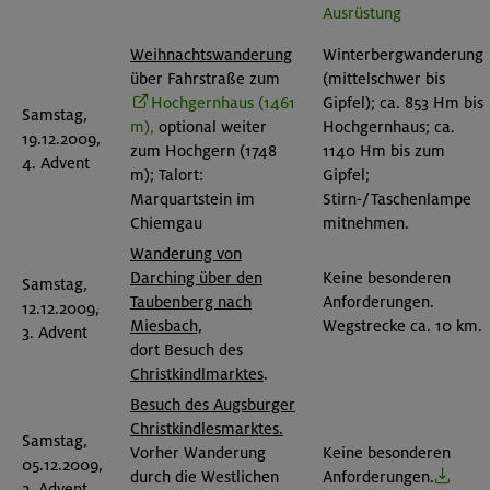
Ausrüstung
Weihnachtswanderung
Winterbergwanderung
über Fahrstraße zum
(mittelschwer bis
Hochgernhaus (1461
Gipfel); ca. 853 Hm bis
Samstag,
m),
optional weiter
Hochgernhaus; ca.
19.12.2009,
zum Hochgern (1748
1140 Hm bis zum
4. Advent
m); Talort:
Gipfel;
Marquartstein im
Stirn-/Taschenlampe
Chiemgau
mitnehmen.
Wanderung von
Darching über den
Keine besonderen
Samstag,
Taubenberg nach
Anforderungen.
12.12.2009,
Miesbach,
Wegstrecke ca. 10 km.
3. Advent
dort Besuch des
Christkindlmarktes
.
Besuch des Augsburger
Christkindlesmarktes.
Samstag,
Vorher Wanderung
Keine besonderen
05.12.2009,
durch die Westlichen
Anforderungen.
2. Advent