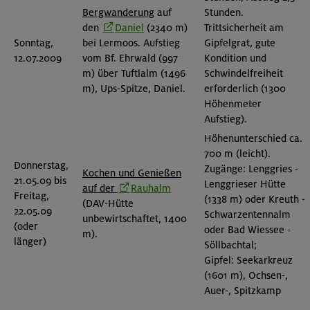
Bergwanderung
auf
Stunden.
den
Daniel
(2340 m)
Trittsicherheit am
Sonntag,
bei Lermoos. Aufstieg
Gipfelgrat, gute
12.07.2009
vom Bf. Ehrwald (997
Kondition und
m) über Tuftlalm (1496
Schwindelfreiheit
m), Ups-Spitze, Daniel.
erforderlich (1300
Höhenmeter
Aufstieg).
Höhenunterschied ca.
700 m (leicht).
Donnerstag,
Zugänge: Lenggries -
Kochen und Genießen
21.05.09 bis
Lenggrieser Hütte
auf der
Rauhalm
Freitag,
(1338 m) oder Kreuth -
(DAV-Hütte
22.05.09
Schwarzentennalm
unbewirtschaftet, 1400
(oder
oder Bad Wiessee -
m).
länger)
Söllbachtal;
Gipfel: Seekarkreuz
(1601 m), Ochsen-,
Auer-, Spitzkamp