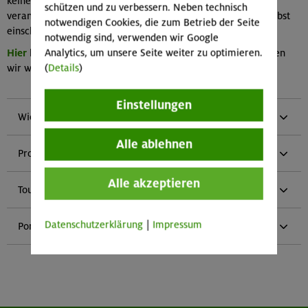
keine Führungstouren! Jeder Teilnehmende ist für sich selbst
schützen und zu verbessern. Neben technisch
verantwortlich und muss seine Fähigkeiten und Kondition selbst
notwendigen Cookies, die zum Betrieb der Seite
einschätzen. Unsere Tourenbegleiter helfen dir gerne dabei!
notwendig sind, verwenden wir Google
Analytics, um unsere Seite weiter zu optimieren.
Hier
kannst du dir einen Überblick verschaffen, welche Touren
(
Details
)
wir wann zuletzt gemacht haben.
Einstellungen
Wichtiges & Aktuelles
Alle ablehnen
Programm
Alle akzeptieren
Toureninfos
Datenschutzerklärung
|
Impressum
Portrait