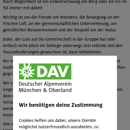
Nach Möglichkeit ist ein Einkehrschwung am Berg oder ein Eis im
Tal immer mit dabei!
Wichtig ist uns die Freude am Wandern, die Bewegung an der
frischen Luft, an der gemeinschaftlichen Unternehmung, am
gemütlichen Beisammensein und der Respekt vor der Natur.
Jeder, der Lust auf die Gemeinschaft in der Gruppe hat oder
einfach nicht allein im Gebirge unterwegs sein möchte und den
Touranforderungen gewachsen ist, kann teilnehmen.
Wo immer es geht, bemühen wir uns, mit dem ÖPNV an unser
Ausflugsziel zu gelangen. Alternativ werden Fahrgemeinschaften
gegründet. Die dabei anfallenden Kosten, werden geteilt.
Wir sind bei (fast) jedem Wetter unterwegs. Je nach den
Gegebenheiten kann es – aus Sicherheitsgründen - vorkommen,
dass eine Tour einen Tag im Voraus ganz abgesagt oder im
Verlauf verkürzt und von der geplanten Route abgewichen
Wir benötigen deine Zustimmung
werden muss. Die Entscheidung muss die Tourenbegleitung
manchmal für die gesamte Gruppe treffen.
Cookies helfen uns dabei, unsere Dienste
Alle unsere Touren sind Gemeinschaftsunternehmungen und
möglichst nutzerfreundlich anzubieten, zu