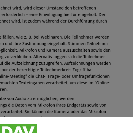
ichnet wird, wird dieser Umstand den betroffenen
erforderlich – eine Einwilligung hierfür eingeholt. Der
chnet wird, ist zudem während der Durchführung durch
lfällen, wie z. B. bei Webinaren. Die Teilnehmer werden
en und ihre Zustimmung eingeholt. Stimmen Teilnehmer
öglichkeit, Mikrofon und Kamera auszuschalten sowie den
g zu verbleiben. Alternativ loggen sich die Teilnehmer
 auf die Aufzeichnung zuzugreifen. Aufzeichnungen werden
nur der berechtigte Teilnehmerkreis Zugriff hat.
Online-Meeting" die Chat-, Frage- oder Umfragefunktionen
emachten Texteingaben verarbeitet, um diese im "Online-
ren.
abe von Audio zu ermöglichen, werden
ngs die Daten vom Mikrofon Ihres Endgeräts sowie von
verarbeitet. Sie können die Kamera oder das Mikrofon
chalten bzw. stummstellen.
n bzw. den "Meeting-Raum" zu betreten, müssen Sie