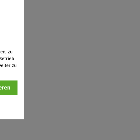
ten, zu
Betrieb
eiter zu
eren