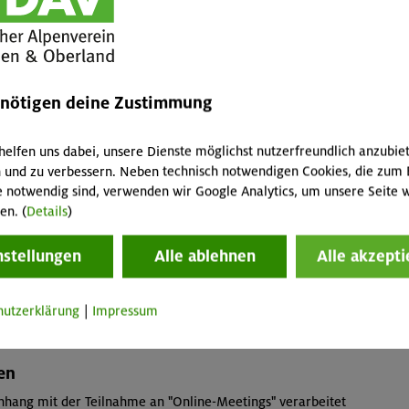
 machen.
rbeitung
tigten der Sektion Oberland des DAV e.V. verarbeitet
enötigen deine Zustimmung
 der Datenverarbeitung. Sollten im Zusammenhang mit
enbezogene Daten nicht für die Begründung, Durchführung
isses erforderlich, gleichwohl aber elementarer
helfen uns dabei, unsere Dienste möglichst nutzerfreundlich anzubie
ams" sein, so ist Art. 6 Abs. 1 lit. f) DSGVO
 und zu verbessern. Neben technisch notwendigen Cookies, die zum 
ng. Unser Interesse besteht in diesen Fällen an der
e notwendig sind, verwenden wir Google Analytics, um unsere Seite w
gs".
en. (
Details
)
 Datenverarbeitung bei der Durchführung von "Online-
eit die Meetings im Rahmen von Vertragsbeziehungen
nstellungen
Alle ablehnen
Alle akzepti
, ist die Rechtsgrundlage Art. 6 Abs. 1 lit. f) DSGVO. Auch
hutzerklärung
|
Impressum
ven Durchführung von "Online-Meetings".
en
ang mit der Teilnahme an "Online-Meetings" verarbeitet